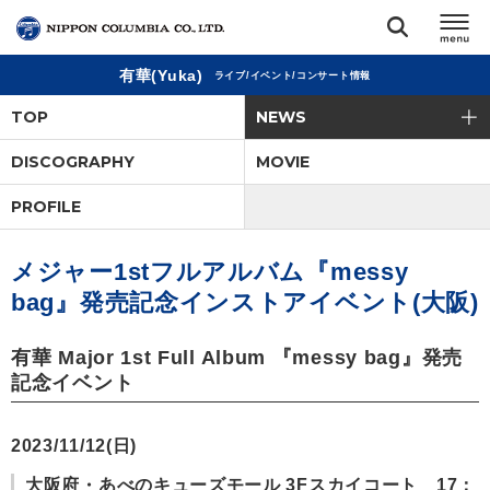
有華(Yuka)
ライブ/イベント/コンサート情報
TOP
TOP
NEWS
リリース
DISCOGRAPHY
MOVIE
閉じる
PROFILE
アーティスト
メジャー1stフルアルバム『messy
ジャンル
bag』発売記念インストアイベント(大阪)
ランキング
有華 Major 1st Full Album 『messy bag』発売
記念イベント
オーディション
2023/11/12(日)
直営ショップ
大阪府・あべのキューズモール 3Fスカイコート 17：