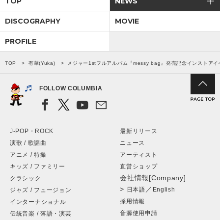
TOP
NEWS
DISCOGRAPHY
MOVIE
PROFILE
TOP
有華(Yuka)
メジャー1stフルアルバム『messy bag』発売記念インストアイ
FOLLOW COLUMBIA
J-POP・ROCK
最新リリース
演歌 / 歌謡曲
ニュース
アニメ / 特撮
アーティスト
キッズ / ファミリー
直営ショップ
会社情報[Company]
クラシック
>
／
日本語
English
ジャズ / フュージョン
採用情報
インターナショナル
音源使用申請
伝統音楽 / 落語・演芸