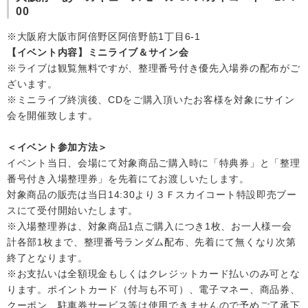
00
会社情報
※大阪府大阪市阿倍野区阿倍野筋1丁目6-1
【イベント内容】ミニライブ＆サイン会
※ライブは観覧無料ですが、整理番号付き優先入場券の配布がご
サイトマップ
ざいます。
※ミニライブ終演後、CDをご購入頂いたお客様を対象にサイン
お問い合わせ
会を開催致します。
＜イベント参加方法＞
閉じる
イベント当日、会場にて対象商品ご購入時に「特典券」と「整理
番号付き入場整理券」を先着にてお渡しいたします。
対象商品の販売は当日14:30より３Ｆスカイコート特設即売ブー
スにて受付開始いたします。
※入場整理券は、対象商品1点ご購入につき1枚、お一人様一会
計各部1枚まで、整理番号ランダム配布、先着にて無くなり次第
終了となります。
※お支払いは全額現金もしくはクレジットカード払いのみ可とな
ります。ポイントカード（付与も不可）、電子マネー、商品券、
クーポン、駐車券サービス等は使用できませんので予めご了承下