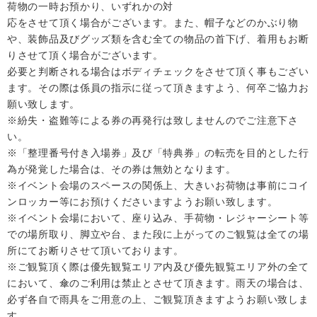
荷物の一時お預かり、いずれかの対
応をさせて頂く場合がございます。また、帽子などのかぶり物
や、装飾品及びグッズ類を含む全ての物品の首下げ、着用もお断
りさせて頂く場合がございます。
必要と判断される場合はボディチェックをさせて頂く事もござい
ます。その際は係員の指示に従って頂きますよう、何卒ご協力お
願い致します。
※紛失・盗難等による券の再発行は致しませんのでご注意下さ
い。
※「整理番号付き入場券」及び「特典券」の転売を目的とした行
為が発覚した場合は、その券は無効となります。
※イベント会場のスペースの関係上、大きいお荷物は事前にコイ
ンロッカー等にお預けくださいますようお願い致します。
※イベント会場において、座り込み、手荷物・レジャーシート等
での場所取り、脚立や台、また段に上がってのご観覧は全ての場
所にてお断りさせて頂いております。
※ご観覧頂く際は優先観覧エリア内及び優先観覧エリア外の全て
において、傘のご利用は禁止とさせて頂きます。雨天の場合は、
必ず各自で雨具をご用意の上、ご観覧頂きますようお願い致しま
す。