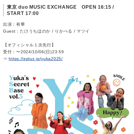
東京 duo MUSIC EXCHANGE OPEN 16:15 /
会社情報
START 17:00
出演：有華
サイトマップ
Guest：たけうちほのか / りかべる / マツイ
【オフィシャル１次先行】
お問い合わせ
受付：〜2024/10/06(日)23:59
⇒
https://eplus.jp/yuka2025/
閉じる