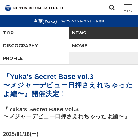
有華(Yuka)
ライブ/イベント/コンサート情報
TOP
TOP
NEWS
リリース
DISCOGRAPHY
MOVIE
閉じる
PROFILE
アーティスト
『Yuka's Secret Base vol.3
ジャンル
〜メジャーデビュー日押さえれちゃった
よ編〜』開催決定！
ランキング
『Yuka's Secret Base vol.3
オーディション
〜メジャーデビュー日押さえれちゃったよ編〜』
直営ショップ
2025/01/18(土)