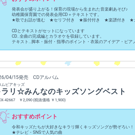
発表会が盛り上がる！保育の現場から生まれた音楽劇あそび♪
幼稚園保育園での発表会用CD＋テキストです。
★歌でお話が進む ★セリフ付き ★振付付き ★楽譜付き ★
CDとテキストがセットになっています
CD…全曲の完成編とカラオケを収録しています。
テキスト…脚本・振付・指導のポイント・衣装のアイデア・ピア
026/04/15発売 CDアルバム
ロムビアキッズ
キラリ☆みんなのキッズソングベスト
CX-42667 ￥2,090 (税抜価格 ￥1,900)
おすすめポイント
令和キッズたちが大好きなキラリ輝くキッズソングが勢ぞろい！
★テレビ・SNSで人気の曲