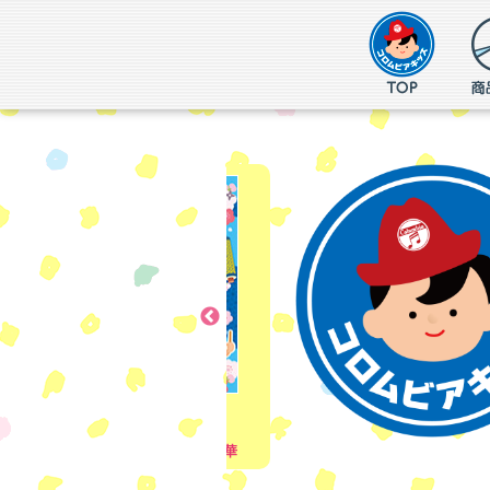
2026/09/09発売
耳からはじまる
九九のうた
～県庁所在地・ことわざ