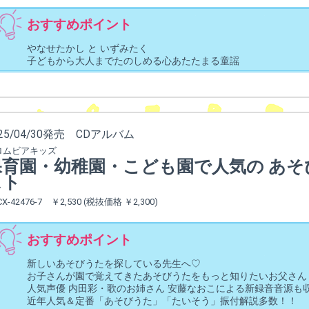
おすすめポイント
やなせたかし と いずみたく
子どもから大人までたのしめる心あたたまる童謡
025/04/30発売 CDアルバム
ロムビアキッズ
保育園・幼稚園・こども園で人気の あそ
スト
CX-42476-7 ￥2,530 (税抜価格 ￥2,300)
おすすめポイント
新しいあそびうたを探している先生へ♡
お子さんが園で覚えてきたあそびうたをもっと知りたいお父さん
人気声優 内田彩・歌のお姉さん 安藤なおこによる新録音音源も収
近年人気＆定番「あそびうた」「たいそう」振付解説多数！！