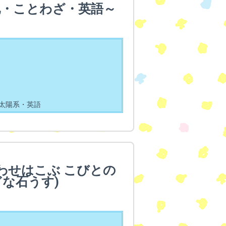
地・ことわざ・英語～
太陽系・英語
わせはこぶ こびとの
な石うす)