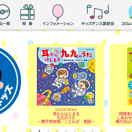
2026/09/09発売
阿部直美のたのしい音楽劇あそび
しあわせはこぶ こびとのくつやさん
みん
・英語～
海の水はなぜからい(ふしぎな石うす)