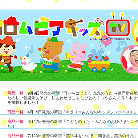
商品一覧
9月9日発売の新譜『耳からはじまる 九九のうた ～県庁所在
たのしい音楽劇あそび しあわせはこぶ こびとのくつやさん／海の水はな
を掲載しました！
商品一覧
4月15日発売の新譜『キラリ☆みんなのキッズソングベスト
商品一覧
9月17日発売の新譜『こどものうた ～みんなのおひさまソング
た！
商品一覧
7月23日発売の新譜『英語耳をつくる！聞き流し英語のうた