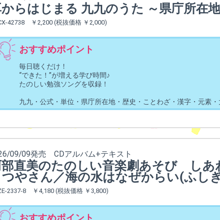
耳からはじまる 九九のうた ～県庁所在
CX-42738 ￥2,200 (税抜価格 ￥2,000)
おすすめポイント
毎日聴くだけ！
“できた！”が増える学び時間♪
たのしい勉強ソングを収録！
九九・公式・単位・県庁所在地・歴史・ことわざ・漢字・元素・
026/09/09発売 CDアルバム+テキスト
阿部直美のたのしい音楽劇あそび しあ
くつやさん／海の水はなぜからい(ふしぎ
ZE-2337-8 ￥4,180 (税抜価格 ￥3,800)
おすすめポイント