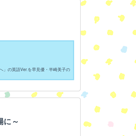
」の英語Ver.を早見優・半崎美子の
陽に～