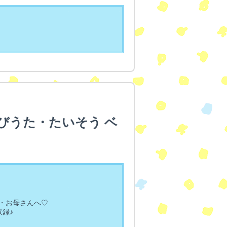
びうた・たいそう ベ
・お母さんへ♡
録♪