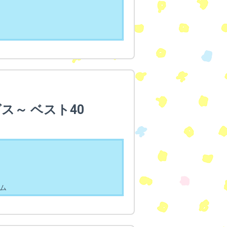
ス～ ベスト40
ム