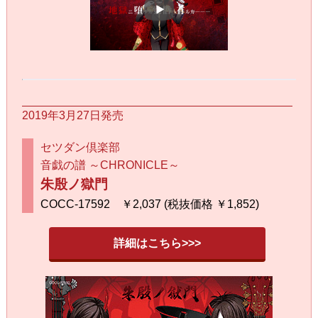
2019年3月27日発売
セツダン倶楽部
音戯の譜 ～CHRONICLE～
朱殷ノ獄門
COCC-17592 ￥2,037 (税抜価格 ￥1,852)
詳細はこちら>>>