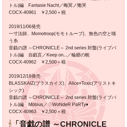
音戯の譜 ～CHRONICLE～ 2nd series 対盤(ライブバ
トル)編 Fantasie Nacht／晦冥ノ慟哭
COCX-40961 ￥2,500＋税
2019/11/06発売
一寸法師、Momotroop(モモトループ)、無色の空と嗤
う糸
音戯の譜 ～CHRONICLE～ 2nd series 対盤(ライブバ
トル)編 自戯言／Keep on...／輪廻の軛
COCX-40962 ￥2,500＋税
2019/12/18発売
BLASSKAIZ(ブラスカイズ)、Alice×Toxic(アリストキ
シック)
音戯の譜 ～CHRONICLE～ 2nd series 対盤(ライブバ
トル)編 Möbius／♢WoNdeR PaRTy♦
COCX-40963 ￥2,500＋税
「音戯の譜 ～CHRONICLE