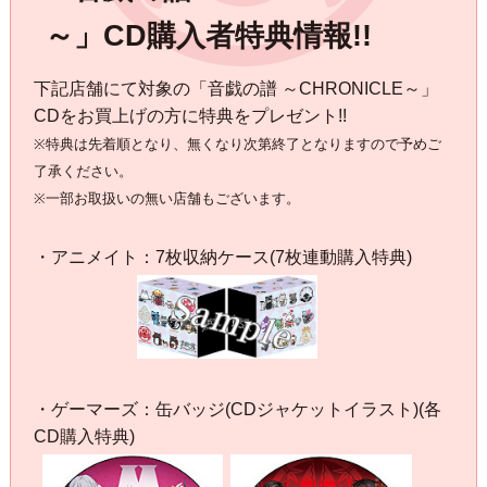
～」CD購入者特典情報!!
下記店舗にて対象の「音戯の譜 ～CHRONICLE～」
CDをお買上げの方に特典をプレゼント!!
※特典は先着順となり、無くなり次第終了となりますので予めご
了承ください。
※一部お取扱いの無い店舗もございます。
・アニメイト：7枚収納ケース(7枚連動購入特典)
・ゲーマーズ：缶バッジ(CDジャケットイラスト)(各
CD購入特典)