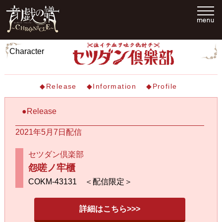
Character
◆Release
◆Information
◆Profile
●Release
2021年5月7日配信
セツダン倶楽部
怨嗟ノ牢櫃
COKM-43131 ＜配信限定＞
詳細はこちら>>>