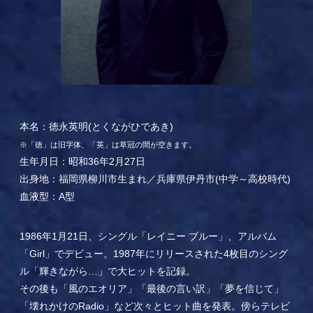
本名：徳永英明(とくながひであき)
※「徳」は旧字体、「英」は草冠の間が空きます。
生年月日：昭和36年2月27日
出身地：福岡県柳川市生まれ／兵庫県伊丹市(中学～高校時代)
血液型：A型
1986年1月21日、シングル「レイニー ブルー」、アルバム
「Girl」でデビュー。1987年にリリースされた4枚目のシング
ル「輝きながら…」で大ヒットを記録。
その後も「風のエオリア」「最後の言い訳」「夢を信じて」
「壊れかけのRadio」など次々とヒット曲を発表。傍らテレビ