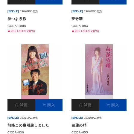
[SINGLE]
1996/09/21発売
[SINGLE]
1996/02/21発売
待つよ糸桜
夢散華
CODA-1006
CODA-884
★2024/04/02配信
★2024/04/02配信
試聴
購入
試聴
購入
[SINGLE]
1995/12/21発売
[SINGLE]
1995/06/21発売
前略この度引越しました
白蓮の精
CODA-830
CODA-655