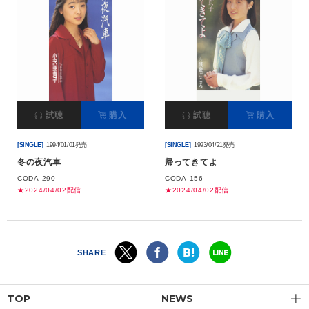
試聴
購入
試聴
購入
[SINGLE]
1994/01/01発売
[SINGLE]
1993/04/21発売
冬の夜汽車
帰ってきてよ
CODA-290
CODA-156
★2024/04/02配信
★2024/04/02配信
SHARE
TOP
NEWS