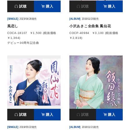
試聴
購入
試聴
購入
[SINGLE]
2023/04/26発売
[ALBUM]
2019/11/20発売
風恋し
小沢あきこ全曲集 鳳仙花
COCA-18107
￥1,500 (税抜価格
COCP-40984
￥3,100 (税抜価格
￥1,364)
￥2,818)
デビュー30周年記念曲
試聴
購入
試聴
購入
[SINGLE]
2019/05/22発売
[ALBUM]
2018/11/21発売