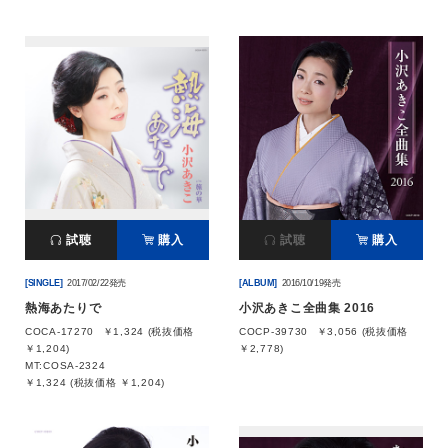
試聴
購入
試聴
購入
[SINGLE]
2017/02/22発売
[ALBUM]
2016/10/19発売
熱海あたりで
小沢あきこ全曲集 2016
COCA-17270
￥1,324 (税抜価格
COCP-39730
￥3,056 (税抜価格
￥1,204)
￥2,778)
MT:COSA-2324
￥1,324 (税抜価格 ￥1,204)