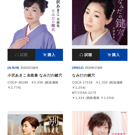
試聴
購入
試聴
購入
[ALBUM]
2015/10/21発売
[SINGLE]
2015/06/17発売
小沢あきこ全曲集 なみだの鍵穴
なみだの鍵穴
COCP-39289
￥3,056 (税抜価格
COCA-17018
￥1,324 (税抜価格
￥2,778)
￥1,204)
MT:COSA-2275
￥1,324 (税抜価格 ￥1,204)