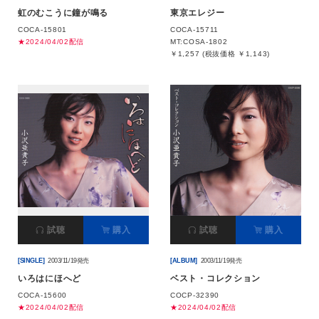
虹のむこうに鐘が鳴る
東京エレジー
COCA-15801
COCA-15711
★2024/04/02配信
MT:COSA-1802
￥1,257 (税抜価格 ￥1,143)
試聴
購入
試聴
購入
[SINGLE]
2003/11/19発売
[ALBUM]
2003/11/19発売
いろはにほへど
ベスト・コレクション
COCA-15600
COCP-32390
★2024/04/02配信
★2024/04/02配信