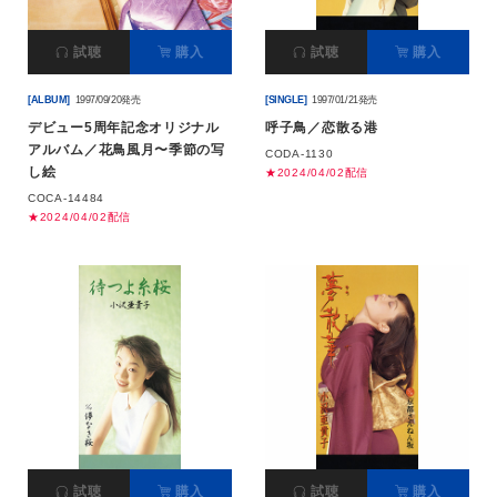
試聴
購入
試聴
購入
[ALBUM]
1997/09/20発売
[SINGLE]
1997/01/21発売
デビュー5周年記念オリジナル
呼子鳥／恋散る港
アルバム／花鳥風月〜季節の写
CODA-1130
し絵
★2024/04/02配信
COCA-14484
★2024/04/02配信
試聴
購入
試聴
購入