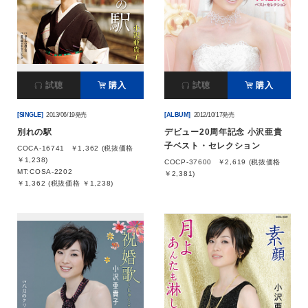
試聴
購入
試聴
購入
[SINGLE]
2013/06/19発売
[ALBUM]
2012/10/17発売
別れの駅
デビュー20周年記念 小沢亜貴
子ベスト・セレクション
COCA-16741
￥1,362 (税抜価格
￥1,238)
COCP-37600
￥2,619 (税抜価格
MT:COSA-2202
￥2,381)
￥1,362 (税抜価格 ￥1,238)