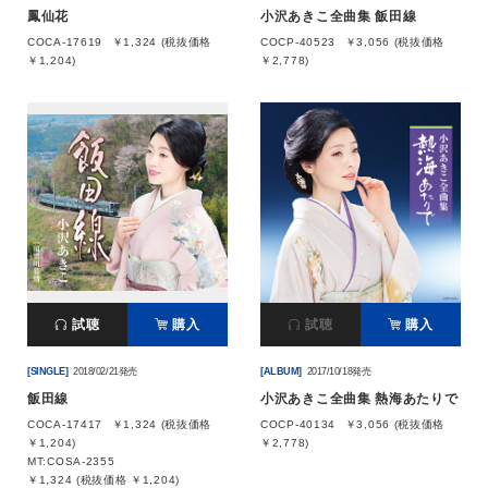
鳳仙花
小沢あきこ全曲集 飯田線
COCA-17619
￥1,324 (税抜価格
COCP-40523
￥3,056 (税抜価格
￥1,204)
￥2,778)
試聴
購入
試聴
購入
[SINGLE]
2018/02/21発売
[ALBUM]
2017/10/18発売
飯田線
小沢あきこ全曲集 熱海あたりで
COCA-17417
￥1,324 (税抜価格
COCP-40134
￥3,056 (税抜価格
￥1,204)
￥2,778)
MT:COSA-2355
￥1,324 (税抜価格 ￥1,204)