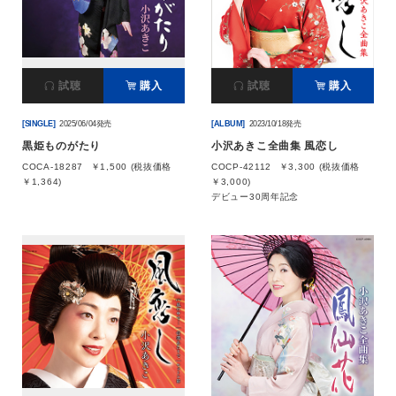
会社情報
試聴
購入
試聴
購入
サイトマップ
[SINGLE]
2025/06/04発売
[ALBUM]
2023/10/18発売
お問い合わせ
黒姫ものがたり
小沢あきこ全曲集 風恋し
COCA-18287
￥1,500 (税抜価格
COCP-42112
￥3,300 (税抜価格
￥1,364)
￥3,000)
閉じる
デビュー30周年記念