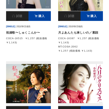
試聴
購入
試聴
購入
[SINGLE]
2011/09/21発売
[SINGLE]
2010/06/23発売
祝婚歌〜しゅくこんか〜
月よあんたも淋しいの／素顔
COCA-16515
￥1,257 (税抜価格
COCA-16387
￥1,257 (税抜価格
￥1,143)
￥1,143)
MT:COSA-2062
￥1,257 (税抜価格 ￥1,143)