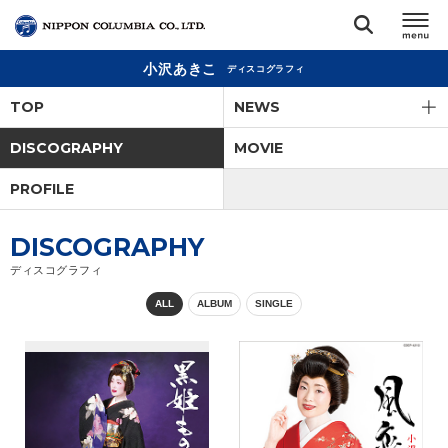
小沢あきこ
ディスコグラフィ
TOP
TOP
NEWS
リリース
DISCOGRAPHY
MOVIE
閉じる
PROFILE
アーティスト
DISCOGRAPHY
ジャンル
ディスコグラフィ
ALL
ALBUM
SINGLE
ランキング
オーディション
直営ショップ