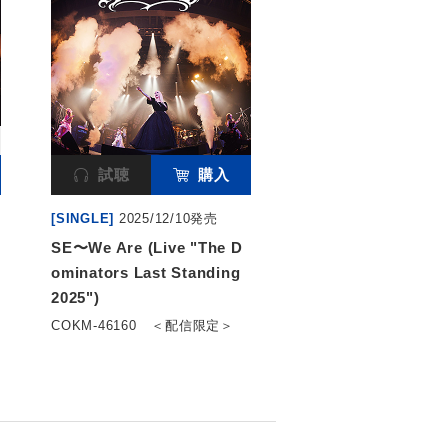
試聴
購入
[SINGLE]
2025/12/10発売
SE〜We Are (Live "The D
ominators Last Standing
2025")
COKM-46160
＜配信限定＞