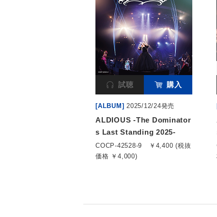
試聴
購入
[ALBUM]
2025/12/24発売
ALDIOUS -The Dominator
s Last Standing 2025-
COCP-42528-9
￥4,400 (税抜
価格 ￥4,000)