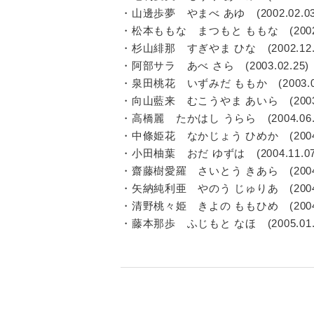
・山邊歩夢 やまべ あゆ (2002.02.
・松本ももな まつもと ももな (2002
・杉山緋那 すぎやま ひな (2002.12
・阿部サラ あべ さら (2003.02.2
・泉田桃花 いずみだ ももか (2003.0
・向山藍来 むこうやま あいら (2003.
・高橋麗 たかはし うらら (2004.06
・中條姫花 なかじょう ひめか (2004.
・小田柚葉 おだ ゆずは (2004.11.
・齋藤樹愛羅 さいとう きあら (2004.
・矢納純利亜 やのう じゅりあ (2004.
・清野桃々姫 きよの ももひめ (2004.
・藤本那歩 ふじもと なほ (2005.01