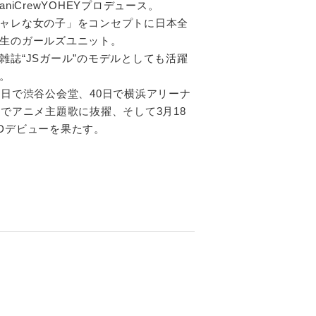
niCrewYOHEYプロデュース。
ャレな女の子」をコンセプトに日本全
生のガールズユニット。
雑誌“JSガール”のモデルとしても活躍
。
0日で渋谷公会堂、40日で横浜アリーナ
日でアニメ主題歌に抜擢、そして3月18
Dデビューを果たす。