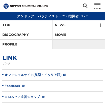
アンドレア・バッティストーニ / 指揮者
リンク
TOP
TOP
NEWS
リリース
DISCOGRAPHY
MOVIE
閉じる
PROFILE
アーティスト
LINK
ジャンル
リンク
ランキング
オフィシャルサイト(英語・イタリア語)
Facebook
オーディション
コロムビア直営ショップ
直営ショップ