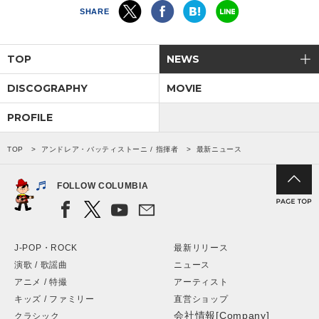
SHARE
会社情報
TOP
NEWS
サイトマップ
DISCOGRAPHY
MOVIE
お問い合わせ
PROFILE
TOP
アンドレア・バッティストーニ / 指揮者
最新ニュース
閉じる
FOLLOW COLUMBIA
J-POP・ROCK
最新リリース
演歌 / 歌謡曲
ニュース
アニメ / 特撮
アーティスト
キッズ / ファミリー
直営ショップ
会社情報[Company]
クラシック