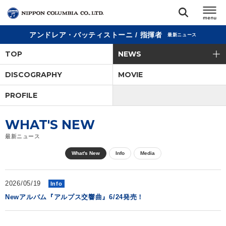
アンドレア・バッティストーニ / 指揮者
最新ニュース
TOP
TOP
NEWS
リリース
DISCOGRAPHY
MOVIE
閉じる
PROFILE
アーティスト
WHAT'S NEW
ジャンル
最新ニュース
What's New
Info
Media
ランキング
2026/05/19
Info
オーディション
Newアルバム『アルプス交響曲』6/24発売！
直営ショップ