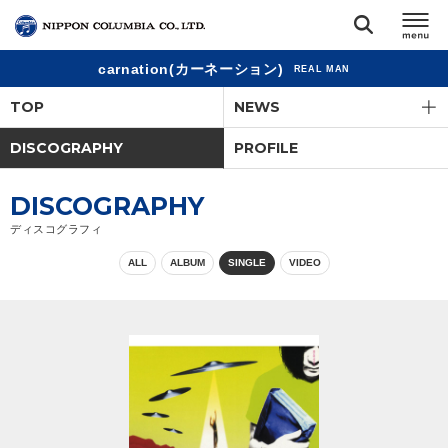
carnation(カーネーション)
REAL MAN
TOP
TOP
NEWS
リリース
DISCOGRAPHY
PROFILE
閉じる
アーティスト
DISCOGRAPHY
ディスコグラフィ
ジャンル
ALL
ALBUM
SINGLE
VIDEO
ランキング
オーディション
直営ショップ