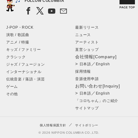
FOLLOW COLUMBIA
J-POP・ROCK
最新リリース
演歌 / 歌謡曲
ニュース
アニメ / 特撮
アーティスト
キッズ / ファミリー
直営ショップ
会社情報[Company]
クラシック
>
／
日本語
English
ジャズ / フュージョン
採用情報
インターナショナル
音源使用申請
伝統音楽 / 落語・演芸
お問い合わせ[Inquiry]
ゲーム
>
／
日本語
English
その他
「コロちゃん」のご紹介
サイトマップ
個人情報保護方針
サイトポリシー
© 2026 NIPPON COLUMBIA CO.,LTD.