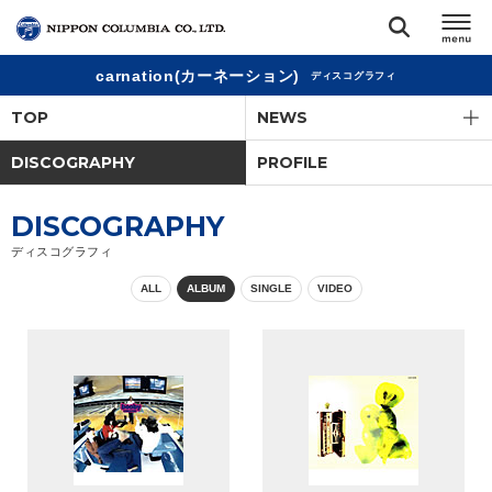
carnation(カーネーション)
ディスコグラフィ
TOP
TOP
NEWS
リリース
DISCOGRAPHY
PROFILE
閉じる
アーティスト
DISCOGRAPHY
ディスコグラフィ
ジャンル
ALL
ALBUM
SINGLE
VIDEO
ランキング
オーディション
直営ショップ