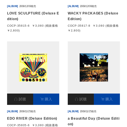
[ALBUM]
2009/12/09発売
[ALBUM]
2009/12/09発売
LOVE SCULPTURE (Deluxe E
WACKY PACKAGES (Deluxe
dition)
Edition)
COCP-35815-6
￥3,080 (税抜価格
COCP-35817-8
￥3,080 (税抜価格
￥2,800)
￥2,800)
試聴
購入
試聴
購入
[ALBUM]
2009/11/25発売
[ALBUM]
2009/11/25発売
EDO RIVER (Deluxe Edition)
a Beautiful Day (Deluxe Editi
on)
COCP-35805-6
￥3,080 (税抜価格