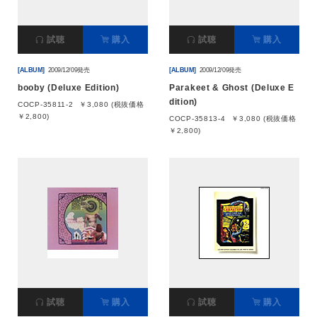
会社情報
試聴
購入
試聴
購入
[ALBUM]
2009/12/09発売
[ALBUM]
2009/12/09発売
サイトマップ
booby (Deluxe Edition)
Parakeet & Ghost (Deluxe E
dition)
COCP-35811-2
￥3,080 (税抜価格
お問い合わせ
￥2,800)
COCP-35813-4
￥3,080 (税抜価格
￥2,800)
閉じる
試聴
購入
試聴
購入