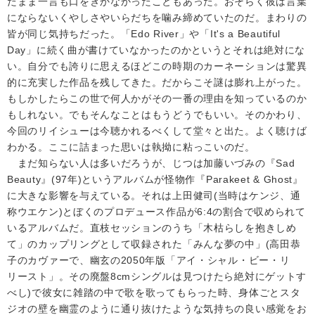
たまま一言も口をきかなかったこともあった。おそらく彼は言葉
にならないくやしさやいらだちを噛み締めていたのだ。まわりの
皆が同じ気持ちだった。「Edo River」や「It's a Beautiful
Day」に続く曲が書けていなかったのかというとそれは絶対にな
い。自分でも誇りに思えるほどこの時期のカーネーションは驚異
的に充実した作品を残してきた。だからこそ謎は膨れ上がった。
もしかしたらこの世で何人かがその一番の理由を知っているのか
もしれない。でもそんなことはもうどうでもいい。そのかわり、
今回のリイシューは今聴かれるべくして堂々と出た。よく聴けば
わかる。ここに詰まった思いは執拗に粘っこいのだ。
まだ知らない人は多いだろうが、じつは加藤いづみの『Sad
Beauty』(97年)というアルバムが怪物作『Parakeet & Ghost』
に大きな影響を与えている。それは上田健司(当時はケンジ、通
称ウエケン)とぼくのプロデュース作品が6:4の割合で収められて
いるアルバムだ。直枝セッションのうち「木枯らしを抱きしめ
て」のカップリングとして収録された「みんな夢の中」(高田恭
子のカヴァーで、幽玄の2050年版「アイ・シャル・ビー・リ
リースト」。その廃盤8cmシングルは見つけたら絶対にゲットす
べし)で彼女に雑踏の中で歌を歌ってもらった時、身体ごとスタ
ジオの壁を幽霊のように通り抜けたような気持ちの良い感覚をお