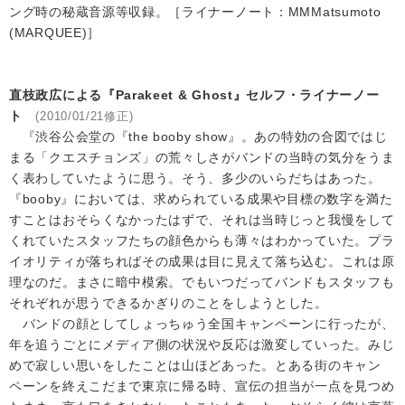
ング時の秘蔵音源等収録。［ライナーノート：MMMatsumoto
(MARQUEE)］
直枝政広による『Parakeet & Ghost』セルフ・ライナーノー
ト
(2010/01/21修正)
『渋谷公会堂の『the booby show』。あの特効の合図ではじ
まる「クエスチョンズ」の荒々しさがバンドの当時の気分をうま
く表わしていたように思う。そう、多少のいらだちはあった。
『booby』においては、求められている成果や目標の数字を満た
すことはおそらくなかったはずで、それは当時じっと我慢をして
くれていたスタッフたちの顔色からも薄々はわかっていた。プラ
イオリティが落ちればその成果は目に見えて落ち込む。これは原
理なのだ。まさに暗中模索。でもいつだってバンドもスタッフも
それぞれが思うできるかぎりのことをしようとした。
バンドの顔としてしょっちゅう全国キャンペーンに行ったが、
年を追うごとにメディア側の状況や反応は激変していった。みじ
めで寂しい思いをしたことは山ほどあった。とある街のキャン
ペーンを終えこだまで東京に帰る時、宣伝の担当が一点を見つめ