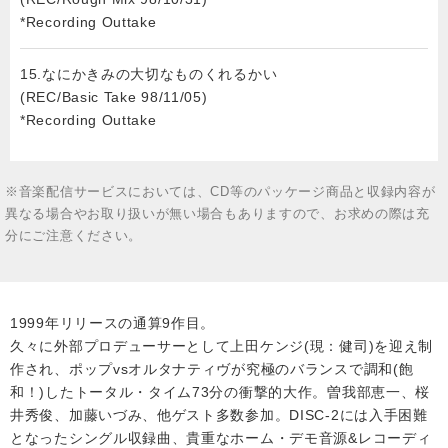
*Recording Outtake
15.なにかきみの大切なものくれるかい
(REC/Basic Take 98/11/05)
*Recording Outtake
※音楽配信サービスにおいては、CD等のパッケージ商品と収録内容が
異なる場合やお取り扱いが無い場合もありますので、お求めの際は充
分にご注意ください。
1999年リリースの通算9作目。
久々に外部プロデューサーとして上田ケンジ(現：健司)を迎え制
作され、ポップvsオルタナティヴが究極のバランスで調和(飽
和！)したトータル・タイム73分の衝撃的大作。曽我部恵一、桜
井秀俊、加藤いづみ、他ゲスト多数参加。DISC-2には入手困難
となったシングル収録曲、貴重なホーム・デモ音源&レコーディ