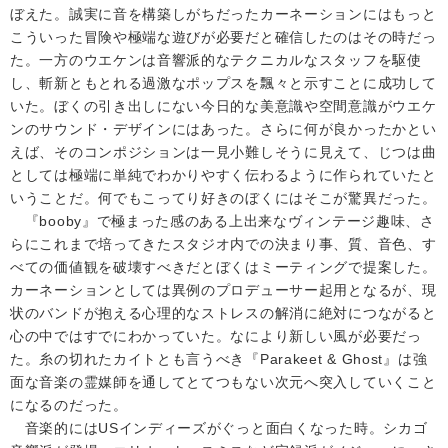
ぼえた。誠実に音を構築しがちだったカーネーションにはもっと
こういった冒険や極端な遊びが必要だと確信したのはその時だっ
た。一方のウエケンは音響派的なテクニカルなスタッフを駆使
し、斬新ともとれる過激なポップスを飄々と示すことに成功して
いた。ぼくの引き出しにない今日的な美意識や空間意識がウエケ
ンのサウンド・デザインにはあった。さらに何が良かったかとい
えば、そのコンポジションは一見小難しそうに見えて、じつは曲
としては極端に単純でわかりやすく伝わるように作られていたと
いうことだ。何でもこってり好きのぼくにはそこが驚異だった。
『booby』で極まった感のある上出来なヴィンテージ趣味、さ
らにこれまで培ってきたスタジオ内での決まり事、質、音色、す
べての価値観を破壊すべきだとぼくはミーティングで提案した。
カーネーションとしては異例のプロデューサー起用となるが、現
状のバンドが抱える心理的なストレスの解消に絶対につながると
心の中ではすでにわかっていた。なにより新しい風が必要だっ
た。糸の切れたカイトとも言うべき『Parakeet & Ghost』は強
面な音楽の霊媒師を通してとてつもない次元へ突入していくこと
になるのだった。
音楽的にはUSインディーズがぐっと面白くなった時。シカゴ