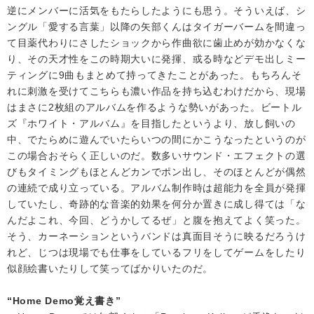
逆にメンバーに活気をもたらしたようにも思う。そういえば、シ
ングル「愛する言葉」以降の矢部くんはタイガーバームを間違っ
て目薬代わりにさしたショックから作曲欲に歯止めが効かなくな
り、その天才性をこの時期大いに発揮、或る時などデモ出しミー
ティングに9曲もまとめて持ってきたことがあった。もちろんそ
れに刺激を受けてこちらも濃い作品を持ち込むわけだから、現場
はまさに2枚組のアルバムを作るような勢いがあった。ビートル
ズ『ホワイト・アルバム』を目指したというより、放し飼いの
中、でたらめに遊んでいたらいつの間にかこうなったというのが
この場合おそらく正しいのだ。数多いサウンド・エフェクトの選
びもタイミングもほとんどカンでポン出し、そのほとんどが偶然
の連続で成り立っている。アルバム制作時は超能力を全員が発揮
していたし、奇跡的な音楽的効果を何分か置きに成し得ては「な
んだよこれ、今回、どうかしてるぜ」と腹を抱えてよく笑った。
そう、カーネーションというバンドは真面目そうに映るだろうけ
れど、じつは現場でも仕事をしているフリをしてゲームをしたり
似顔絵書いたりして笑ってばかりいたのだ。
“Home Demo覚え書き”