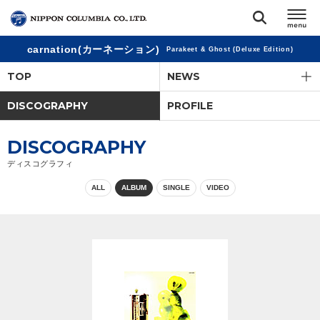
carnation(カーネーション)
Parakeet & Ghost (Deluxe Edition)
TOP
TOP
NEWS
リリース
DISCOGRAPHY
PROFILE
閉じる
アーティスト
DISCOGRAPHY
ディスコグラフィ
ジャンル
ALL
ALBUM
SINGLE
VIDEO
ランキング
オーディション
直営ショップ