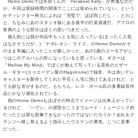
Home Demoでは矢部くんの「Parakeet Kelly」が秀逸なのだ
が、今回は収録時間の関係でここには収められていない。という
かディレクター秋元によれば「完璧で、ほぼ同じだし…」とのこ
と。ちなみにあのスタジオ版にある後半の打楽器連打、アフロの
祭典のような部分はぼくの思いつきだった。
個人的には我が作品中もっとも気に入っている(まったく人気
はなさそうだが…)「ナポレオン・ライス」のHome Demoがそ
のまま本編に入ったことが嬉しかった。あの1曲のユーモアがじ
つはこのアルバムの肝になっていると思っている。ギターは
『Mellow My Mind』でぼくが抱えて写っている茶色のビザー
ル・ギター(スゥエーデン製のHagstrome)で録音。今は赤いテレ
キャスターを製作してくれた平石くん宅に預けてあるけれど、と
ても妙な音がするのだ。もちろん、レス・ポール氏の多重録音作
品にかなり感化されている。
他のHome Demoもほぼその時点でイメージは出来上がってい
るけれど、「ヘヴン」の原型がこうまでムード・ミュージック的
だったとは誰も想像できなかったのではないだろうか？あれをグ
ランジへ移し替えるよう指示したウエケンの勇気、じつに見事
だった。