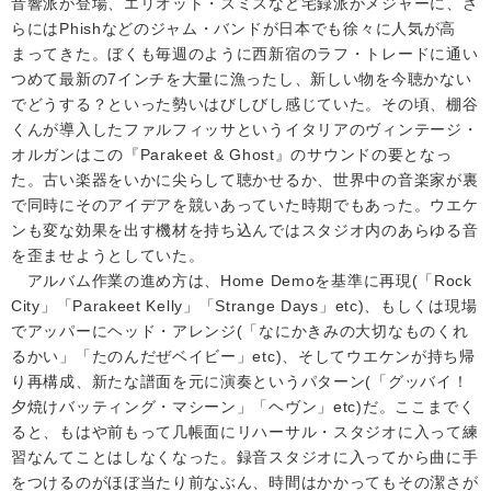
音響派が登場、エリオット・スミスなど宅録派がメジャーに、さ
らにはPhishなどのジャム・バンドが日本でも徐々に人気が高
まってきた。ぼくも毎週のように西新宿のラフ・トレードに通い
つめて最新の7インチを大量に漁ったし、新しい物を今聴かない
でどうする？といった勢いはびしびし感じていた。その頃、棚谷
くんが導入したファルフィッサというイタリアのヴィンテージ・
オルガンはこの『Parakeet & Ghost』のサウンドの要となっ
た。古い楽器をいかに尖らして聴かせるか、世界中の音楽家が裏
で同時にそのアイデアを競いあっていた時期でもあった。ウエケ
ンも変な効果を出す機材を持ち込んではスタジオ内のあらゆる音
を歪ませようとしていた。
アルバム作業の進め方は、Home Demoを基準に再現(「Rock
City」「Parakeet Kelly」「Strange Days」etc)、もしくは現場
でアッパーにヘッド・アレンジ(「なにかきみの大切なものくれ
るかい」「たのんだぜベイビー」etc)、そしてウエケンが持ち帰
り再構成、新たな譜面を元に演奏というパターン(「グッバイ！
夕焼けバッティング・マシーン」「ヘヴン」etc)だ。ここまでく
ると、もはや前もって几帳面にリハーサル・スタジオに入って練
習なんてことはしなくなった。録音スタジオに入ってから曲に手
をつけるのがほぼ当たり前なぶん、時間はかかってもその潔さが