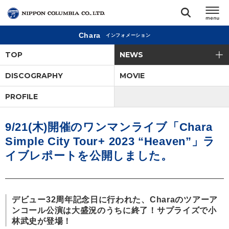
Chara
インフォメーション
TOP
TOP
NEWS
リリース
DISCOGRAPHY
MOVIE
閉じる
PROFILE
アーティスト
9/21(木)開催のワンマンライブ「Chara
ジャンル
Simple City Tour+ 2023 “Heaven”」ラ
イブレポートを公開しました。
ランキング
オーディション
デビュー32周年記念日に行われた、Charaのツアーア
ンコール公演は大盛況のうちに終了！サプライズで小
林武史が登場！
直営ショップ