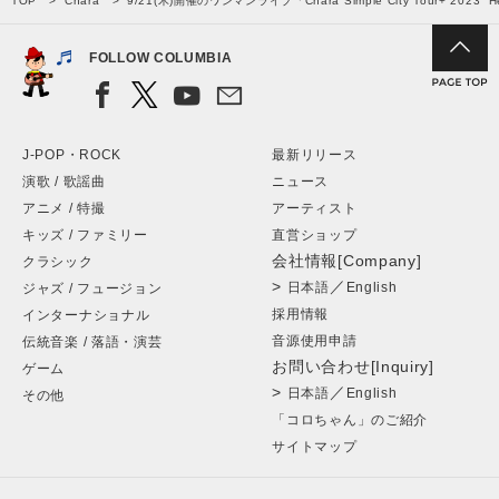
TOP
Chara
9/21(木)開催のワンマンライブ「Chara Simple City Tour+ 2
FOLLOW COLUMBIA
J-POP・ROCK
最新リリース
演歌 / 歌謡曲
ニュース
アニメ / 特撮
アーティスト
キッズ / ファミリー
直営ショップ
会社情報[Company]
クラシック
>
／
日本語
English
ジャズ / フュージョン
採用情報
インターナショナル
音源使用申請
伝統音楽 / 落語・演芸
お問い合わせ[Inquiry]
ゲーム
>
／
日本語
English
その他
「コロちゃん」のご紹介
サイトマップ