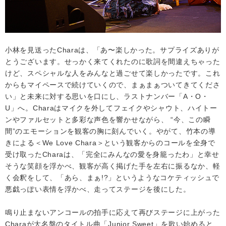
小林を見送ったCharaは、「あ〜楽しかった。サプライズありが
とうございます。せっかく来てくれたのに歌詞を間違えちゃった
けど、スペシャルな人をみんなと過ごせて楽しかったです。これ
からもマイペースで続けていくので、まぁまぁついてきてくださ
い」と未来に対する思いを口にし、ラストナンバー「A・O・
U」へ。Charaはマイクを外してフェイクやシャウト、ハイトー
ンやファルセットと多彩な声色を響かせながら、 “今、この瞬
間”のエモーションを観客の胸に刻んでいく。やがて、竹本の導
きによる＜We Love Chara＞という観客からのコールを全身で
受け取ったCharaは、「完全にみんなの愛を身籠ったわ」と幸せ
そうな笑顔を浮かべ、観客が高く掲げた手を左右に振るなか、軽
く会釈をして、「あら、まぁ!?」というようなコケティッシュで
悪戯っぽい表情を浮かべ、走ってステージを後にした。
鳴り止まないアンコールの拍手に応えて再びステージに上がった
Charaが大名盤のタイトル曲「Junior Sweet」を歌い始めると、