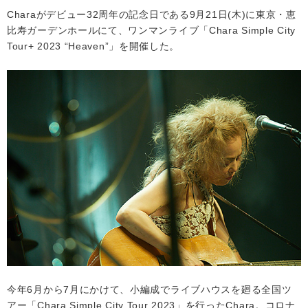
Charaがデビュー32周年の記念日である9月21日(木)に東京・恵
比寿ガーデンホールにて、ワンマンライブ「Chara Simple City
会社情報
Tour+ 2023 “Heaven”」を開催した。
サイトマップ
お問い合わせ
閉じる
今年6月から7月にかけて、小編成でライブハウスを廻る全国ツ
アー「Chara Simple City Tour 2023」を行ったChara。コロナ