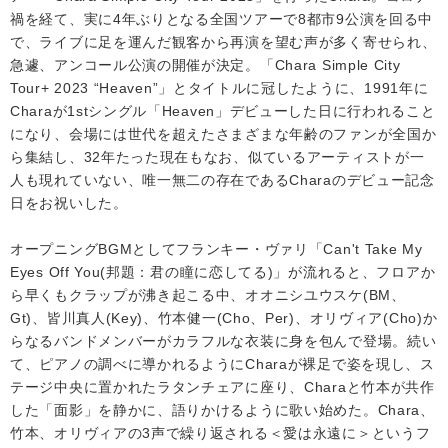
禍を経て、実に4年ぶりとなる全国ツアーで8都市9公演を回る中
で、ライブに足を運んだ観客から再演を望む声が多く寄せられ、
急遽、アンコール公演の開催が決定。「Chara Simple City
Tour+ 2023 “Heaven”」とタイトルに冠したように、1991年に
Charaが1stシングル「Heaven」デビューした日に行われること
になり、会場には世代を超えたさまざまな年齢のファンが全国か
ら集結し、32年たった現在もなお、似ているアーティストが一
人も現れていない、唯一無二の存在であるCharaのデビュー記念
日をお祝いした。
オープニングBGMとしてフランキー・ヴァリ「Can't Take My
Eyes Off You(邦題：君の瞳に恋してる)」が流れると、フロアか
ら早くもクラップが沸き起こる中、オオニシユウスケ(BM、
Gt)、皆川真人(Key)、竹本健一(Cho、Per)、オリヴィア(Cho)か
らなるバンドメンバーがカラフルな衣装に身を包んで登場。続い
て、ピアノの調べに導かれるようにCharaが裸足で姿を現し、ス
テージ中央に置かれたラタンチェアに座り、Charaと竹本が共作
した「面影」を静かに、語りかけるように歌い始めた。Chara、
竹本、オリヴィアの3声で繰り返される＜愛は永遠に＞というフ