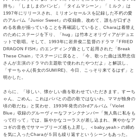
持ち」「しましまのバンビ」「タイムマシーン」「ミルク」は
1997年にリリースされ、ミリオンセールスを記録した不朽の愛
のアルバム『Junior Sweet』の収録曲。改めて、誰もが口ずさ
める名曲が揃っていることを再確認していると、Charaは着替え
のためにステージを下り、「hug」は竹本とオリヴィアがデュエ
ットで歌唱。そして、1993年に岩井俊二監督のドラマ『FRIED
DRAGON FISH』のエンディング曲として起用された「Break
These Chain」でステージに戻ると、「今、歌った曲は浅野忠信
さんが主演のドラマの主題歌で使われたやつだよ」と解説し、
「すーちゃん(長女のSUMIRE)、今日、こっそり来てるはず」と
明かした。
さらに、「珍しい、懐かしい曲を歌わせていただきます。すーち
ゃん、ごめん。これはパパとの恋の歌ではないわ。ママが独身の
頃の歌だね」と笑わせ、1993年発売の3rdアルバム『Violet
Blue』収録のグルーヴィーなファンクナンバー「無人島に私をも
って行って」では、賑やかなコーラスが差し込まれ、爽やかなア
コギの音色でサマーブリーズ感も上昇し、＜baby,yeah＞の締め
を気に入ったCharaが５回も繰り返すというシーンもあった。