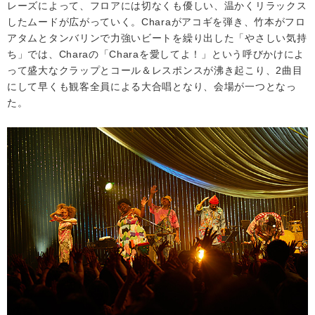
レーズによって、フロアには切なくも優しい、温かくリラックス
したムードが広がっていく。Charaがアコギを弾き、竹本がフロ
アタムとタンバリンで力強いビートを繰り出した「やさしい気持
ち」では、Charaの「Charaを愛してよ！」という呼びかけによ
って盛大なクラップとコール＆レスポンスが沸き起こり、2曲目
にして早くも観客全員による大合唱となり、会場が一つとなっ
た。