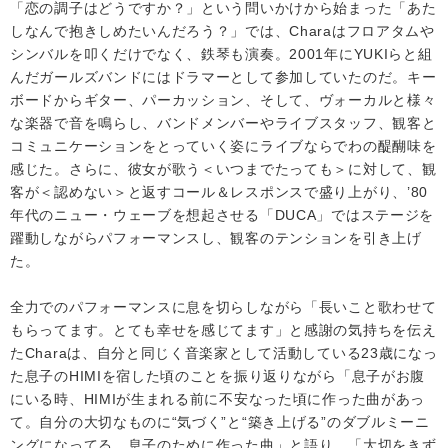
「恋の調子はどうですか？」という問いかけから始まった「あた
しなんで抱きしめたいんだろう？」では、Charaはフロアタムや
シンバルを叩くだけでなく、鉄琴も演奏。2001年にYUKIらと組
んだガールズバンドにはドラマーとして参加していたのだ。キー
ボードからギター、パーカッション、そして、ヴォーカルと様々
な楽器で音を鳴らし、バンドメンバーやライブスタッフ、観客と
コミュニケーションをとっていく姿にライブならでわの醍醐味を
感じた。さらに、彼女が歌う＜いつまでたっても＞に対して、観
客が＜認めない＞と返すコール＆レスポンスで盛り上がり、’80
年代のニュー・ウェーブを想起させる「DUCA」ではステージを
躍動しながらパフォーマンスし、観客のテンションを引き上げ
た。
全力でのパフォーマンスに息を切らしながら「長いこと歌わせて
もらってます。とても幸せを感じてます」と感謝の気持ちを伝え
たCharaは、自分と同じく音楽家として活動している23歳になっ
た息子のHIMIを宿した頃のことを振り返りながら「息子がお腹
にいる時、HIMIが生まれる前に不安なった頃に作った曲があっ
て。自分の大切なものに“気づく”と“築き上げる”のダブルミーニ
ングになってる、息子のために作った曲」と語り、「大切をきず