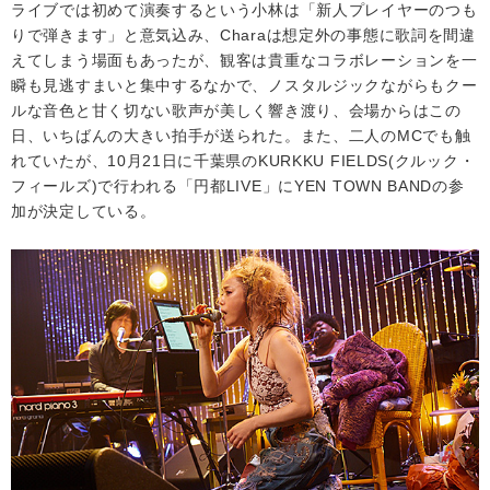
ライブでは初めて演奏するという小林は「新人プレイヤーのつも
りで弾きます」と意気込み、Charaは想定外の事態に歌詞を間違
えてしまう場面もあったが、観客は貴重なコラボレーションを一
瞬も見逃すまいと集中するなかで、ノスタルジックながらもクー
ルな音色と甘く切ない歌声が美しく響き渡り、会場からはこの
日、いちばんの大きい拍手が送られた。また、二人のMCでも触
れていたが、10月21日に千葉県のKURKKU FIELDS(クルック・
フィールズ)で行われる「円都LIVE」にYEN TOWN BANDの参
加が決定している。