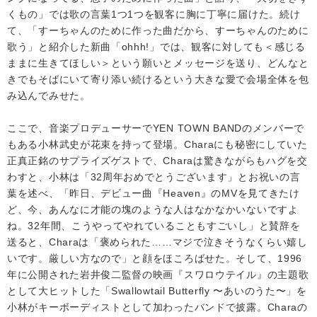
くもの」では歌の言葉1つ1つを観客に胸に丁寧に届けた。続け
て、「すーちゃんのために作った曲だから、すーちゃんのために
歌う」と紹介した新曲「ohhh!」では、観客に対しても＜感じる
ままに生きてほしい＞という願いとメッセージを送り、どんなと
きでもそばにいて寄り添い続けるという大きな愛で会場全体を包
み込んでみせた。
ここで、音楽プロデューサーでYEN TOWN BANDのメンバーで
もある小林武史が花束を持って登場。Charaにも秘密にしていた
正真正銘のサプライズゲストで、Charaは驚きながらもハグを交
わすと、小林は「32周年おめでとうございます」とお祝いの言
葉を述べ、「昨日、デビュー曲『Heaven』のMVを見てきたけ
ど、今、あんなに才能の塊のような人はなかなかいないですよ
ね。32年間、こうやってやれていることもすごいし」と賛辞を
送ると、Charaは「褒められた……マジで泣きそうなくらい嬉し
いです。厳しい方なので」と顔をほころばせた。そして、1996
年に公開された岩井俊二監督の映画『スワロウテイル』の主題歌
として大ヒットした「Swallowtail Butterfly 〜あいのうた〜」を
小林がキーボーディストとして加わったバンドで披露。Charaの