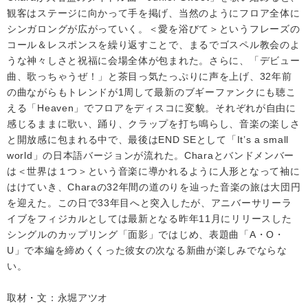
観客はステージに向かって手を掲げ、当然のようにフロア全体に
シンガロングが広がっていく。＜愛を浴びて＞というフレーズの
コール＆レスポンスを繰り返すことで、まるでゴスペル教会のよ
うな神々しさと祝福に会場全体が包まれた。さらに、「デビュー
曲、歌っちゃうぜ！」と茶目っ気たっぷりに声を上げ、32年前
の曲ながらもトレンドが1周して最新のブギーファンクにも聴こ
える「Heaven」でフロアをディスコに変貌。それぞれが自由に
感じるままに歌い、踊り、クラップを打ち鳴らし、音楽の楽しさ
と開放感に包まれる中で、最後はEND SEとして「It’s a small
world」の日本語バージョンが流れた。Charaとバンドメンバー
は＜世界は１つ＞という音楽に導かれるように人形となって袖に
はけていき、Charaの32年間の道のりを辿った音楽の旅は大団円
を迎えた。この日で33年目へと突入したが、アニバーサリーラ
イブをフィジカルとしては最新となる昨年11月にリリースした
シングルのカップリング「面影」ではじめ、表題曲「A・O・
U」で本編を締めくくった彼女の次なる新曲が楽しみでならな
い。
取材・文：永堀アツオ