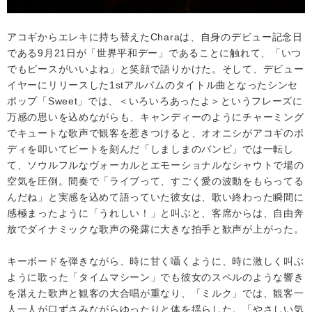
アコギからエレキに持ち替えたCharaは、自身のデビュー記念日
である9月21日が「世界平和デー」であることに触れて、「いつ
でもピースがいいよね」と笑顔で語りかけた。そして、デビュー
イヤーにリリースした1stアルバムのタイトル曲となったシンセ
ポップ「Sweet」では、＜いろいろあったよ＞というフレーズに
万感の思いを込めながらも、キャンディーのようにチャーミング
でキュートな歌声で観客を惹きつけると、オオニシがアコギのボ
ディを叩いてビートを刻んだ「しましまのバンビ」では一転し
て、ソウルフルなヴォーカルとエモーショナルなシャウトで場の
空気を圧倒。間奏で「ライブって、すごく愛の波動をもらってる
んだね」と実感を込めて語っていた彼女は、歌い終わった瞬間に
感極まったように「うれしい！」と叫ぶと、客席からは、自由奔
放でダイナミックな歌声の発露に大きな拍手と歓声が上がった。
キーボードを弾きながら、時に甘く囁くように、時に激しく叫ぶ
ように歌った「タイムマシーン」でも彼女のスペルのような響き
を湛えた歌声と観客の大合唱が重なり、「ミルク」では、観客一
人一人が口ずさみながらゆったりと体を揺らした。「やさしい気