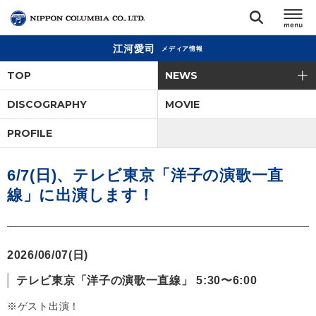
江河愛司
メディア情報
TOP
TOP
NEWS
リリース
DISCOGRAPHY
MOVIE
閉じる
PROFILE
アーティスト
6/7(日)、テレビ東京「洋子の演歌一直
ジャンル
線」に出演します！
ランキング
2026/06/07(日)
オーディション
テレビ東京「洋子の演歌一直線」 5:30〜6:00
直営ショップ
※ゲスト出演！