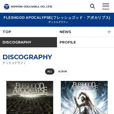
FLESHGOD APOCALYPSE(フレッシュゴッド・アポカリプス)
TOP
ディスコグラフィ
TOP
NEWS
リリース
閉じる
DISCOGRAPHY
PROFILE
アーティスト
DISCOGRAPHY
ディスコグラフィ
ジャンル
ALL
ALBUM
ランキング
オーディション
直営ショップ