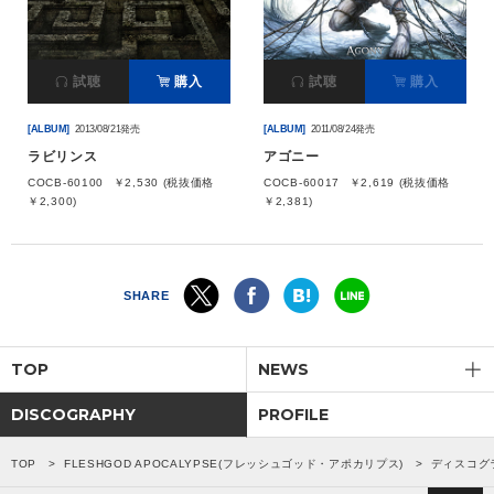
会社情報
試聴
購入
試聴
購入
サイトマップ
[ALBUM]
2013/08/21発売
[ALBUM]
2011/08/24発売
ラビリンス
アゴニー
お問い合わせ
COCB-60100
￥2,530 (税抜価格
COCB-60017
￥2,619 (税抜価格
￥2,300)
￥2,381)
閉じる
SHARE
TOP
NEWS
DISCOGRAPHY
PROFILE
TOP
FLESHGOD APOCALYPSE(フレッシュゴッド・アポカリプス)
ディスコグ