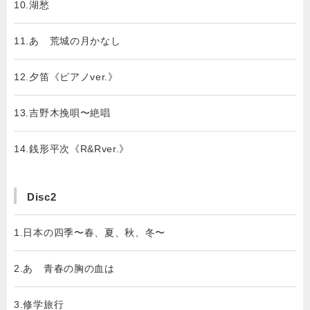
10.湖愁
11.あゝ荒城の月かなし
12.夕笛《ピアノver.》
13.吉野木挽唄〜絶唱
14.銭形平次《R&Rver.》
Disc2
1.日本の四季〜春、夏、秋、冬〜
2.あゝ青春の胸の血は
3.修学旅行