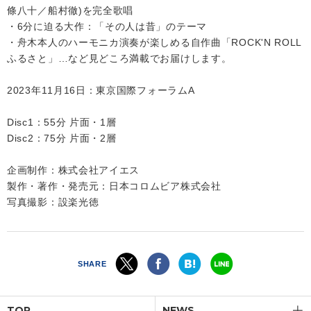
條八十／船村徹)を完全歌唱
・6分に迫る大作：「その人は昔」のテーマ
・舟木本人のハーモニカ演奏が楽しめる自作曲「ROCK'N ROLL
ふるさと」…など見どころ満載でお届けします。
2023年11月16日：東京国際フォーラムA
Disc1：55分 片面・1層
Disc2：75分 片面・2層
企画制作：株式会社アイエス
製作・著作・発売元：日本コロムビア株式会社
写真撮影：設楽光徳
SHARE
TOP
NEWS