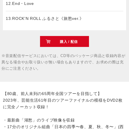
12.End・Love
13.ROCK'N ROLL ふるさと《旅愁ver.》
購入 / 配信
※音楽配信サービスにおいては、CD等のパッケージ商品と収録内容が
異なる場合やお取り扱いが無い場合もありますので、お求めの際は充
分にご注意ください。
【80歳、前人未到の65周年全国ツアーを目指して】
2023年、芸能生活61年目のツアーファイナルの模様をDVD2枚
に完全ノーカット収録！
・最新曲「湖愁」のライブ映像を収録
・17分のオリジナル組曲「日本の四季〜春、夏、秋、冬〜」(西