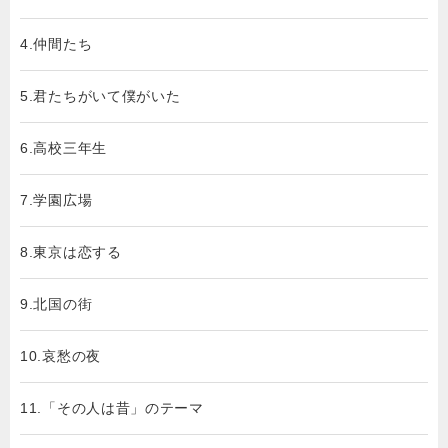
4.仲間たち
5.君たちがいて僕がいた
6.高校三年生
7.学園広場
8.東京は恋する
9.北国の街
10.哀愁の夜
11.「その人は昔」のテーマ