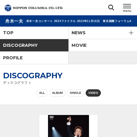
舟木一夫
舟木一夫コンサート 2023ファイナル 2023年11月16日 東京国際フォーラムA
TOP
TOP
NEWS
リリース
DISCOGRAPHY
MOVIE
閉じる
PROFILE
アーティスト
DISCOGRAPHY
ジャンル
ディスコグラフィ
ALL
ALBUM
SINGLE
VIDEO
ランキング
オーディション
直営ショップ