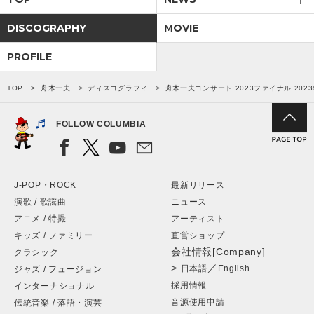
DISCOGRAPHY
MOVIE
PROFILE
TOP
舟木一夫
ディスコグラフィ
舟木一夫コンサート 2023ファイナル 202
FOLLOW COLUMBIA
J-POP・ROCK
最新リリース
演歌 / 歌謡曲
ニュース
アニメ / 特撮
アーティスト
キッズ / ファミリー
直営ショップ
会社情報[Company]
クラシック
>
／
日本語
English
ジャズ / フュージョン
採用情報
インターナショナル
音源使用申請
伝統音楽 / 落語・演芸