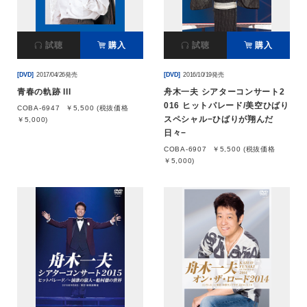
試聴
購入
試聴
購入
[DVD]
2017/04/26発売
[DVD]
2016/10/19発売
青春の軌跡 III
舟木一夫 シアターコンサート2
016 ヒットパレード/美空ひばり
COBA-6947
￥5,500 (税抜価格
スペシャル−ひばりが翔んだ
￥5,000)
日々−
COBA-6907
￥5,500 (税抜価格
￥5,000)