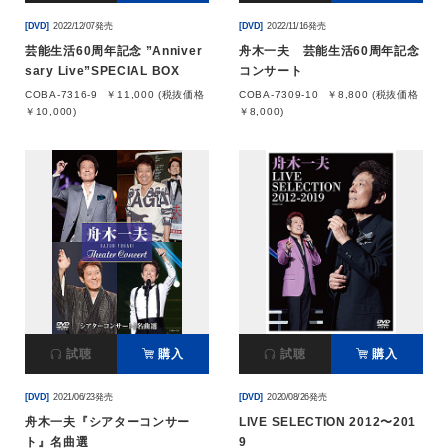
[DVD]
2022/12/07発売
[DVD]
2022/11/16発売
芸能生活60周年記念 ”Anniver
舟木一夫 芸能生活60周年記念
sary Live”SPECIAL BOX
コンサート
COBA-7316-9
￥11,000 (税抜価格
COBA-7309-10
￥8,800 (税抜価格
￥10,000)
￥8,000)
試聴
購入
試聴
購入
[DVD]
2021/06/23発売
[DVD]
2020/08/26発売
舟木一夫『シアターコンサー
LIVE SELECTION 2012〜201
ト』名曲選
9