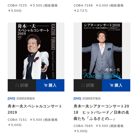
COBA-7225
￥5,500 (税抜価格
COBA-7168
￥3,000 (税抜価格
￥5,000)
￥2,727)
試聴
購入
試聴
購入
[DVD]
2020/02/26発売
[DVD]
2019/02/27発売
舟木一夫スペシャルコンサート
舟木一夫シアターコンサート20
2019
18 ヒットパレード／日本の名
曲たち「ふるさとの…」
COBA-7151
￥5,500 (税抜価格
￥5,000)
COBA-7065
￥5,500 (税抜価格
￥5,000)