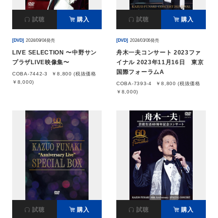
試聴
購入
試聴
購入
[DVD]
2024/09/04発売
[DVD]
2024/03/06発売
LIVE SELECTION 〜中野サン
舟木一夫コンサート 2023ファ
プラザLIVE映像集〜
イナル 2023年11月16日 東京
国際フォーラムA
COBA-7442-3
￥8,800 (税抜価格
￥8,000)
COBA-7393-4
￥8,800 (税抜価格
￥8,000)
試聴
購入
試聴
購入