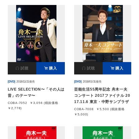
試聴
購入
試聴
購入
[DVD]
2018/11/21発売
[DVD]
2018/01/31発売
LIVE SELECTION〜「その人は
芸能生活55周年記念 舟木一夫
昔」のテーマ〜
コンサート 2017ファイナル 20
17.11.6 東京・中野サンプラザ
COBA-7052
￥3,056 (税抜価格
￥2,778)
COBA-7008
￥5,500 (税抜価格
￥5,000)