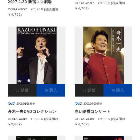
2007.1.20 新宿コマ劇場
COBA-4507
￥5,238 (税抜価格
￥4,762)
COBA-4657
￥5,238 (税抜価格
￥4,762)
試聴
購入
試聴
購入
[DVD]
2006/01/18発売
[DVD]
2005/04/20発売
舟木一夫DVDコレクション
赤い詰襟コンサート
COBA-4485
￥2,934 (税抜価格
COBA-4405
￥5,238 (税抜価格
￥2,667)
￥4,762)