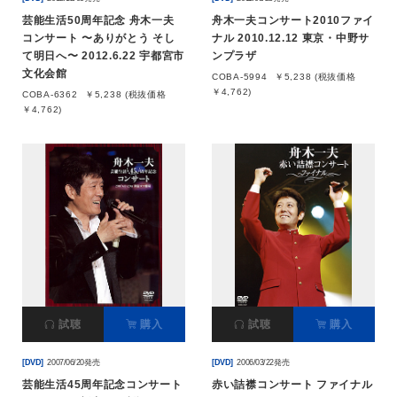
芸能生活50周年記念 舟木一夫
舟木一夫コンサート2010ファイ
コンサート 〜ありがとう そし
ナル 2010.12.12 東京・中野サ
て明日へ〜 2012.6.22 宇都宮市
ンプラザ
文化会館
COBA-5994
￥5,238 (税抜価格
￥4,762)
COBA-6362
￥5,238 (税抜価格
￥4,762)
試聴
購入
試聴
購入
[DVD]
2007/06/20発売
[DVD]
2006/03/22発売
芸能生活45周年記念コンサート
赤い詰襟コンサート ファイナル