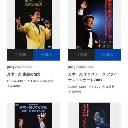
試聴
購入
試聴
購入
[DVD]
2004/10/20発売
[DVD]
2003/07/23発売
舟木一夫 素顔の魅力
舟木一夫 オンステージ ファイ
ナルコンサート2001
COBA-4327
￥4,400 (税抜価格
￥4,000)
COBA-4226
￥4,400 (税抜価格
￥4,000)