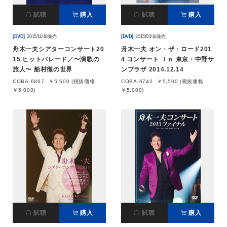
試聴
購入
試聴
購入
[DVD]
2015/11/18発売
[DVD]
2015/03/18発売
舟木一夫シアターコンサート20
舟木一夫 オン・ザ・ロード201
15 ヒットパレード／〜演歌の
4 コンサート ｉｎ 東京・中野サ
旅人〜 船村徹の世界
ンプラザ 2014.12.14
COBA-6867
￥5,500 (税抜価格
COBA-6742
￥5,500 (税抜価格
￥5,000)
￥5,000)
試聴
購入
試聴
購入