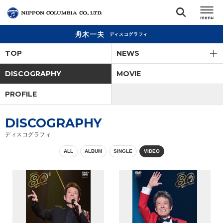
舟木一夫
ディスコグラフィ
TOP
TOP
NEWS
リリース
DISCOGRAPHY
MOVIE
閉じる
PROFILE
アーティスト
DISCOGRAPHY
ジャンル
ディスコグラフィ
ALL
ALBUM
SINGLE
VIDEO
ランキング
オーディション
直営ショップ