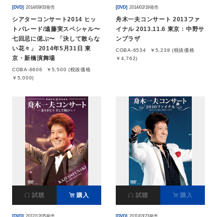
[DVD]
2014/09/03発売
[DVD]
2014/02/19発売
シアターコンサート2014 ヒッ
舟木一夫コンサート 2013ファ
トパレード/遠藤実スペシャル〜
イナル 2013.11.6 東京：中野サ
七回忌に偲ぶ〜 「決して散らな
ンプラザ
い花々」 2014年5月31日 東
COBA-6534
￥5,238 (税抜価格
京・新橋演舞場
￥4,762)
COBA-6606
￥5,500 (税抜価格
￥5,000)
試聴
購入
試聴
購入
[DVD]
2012/12/05発売
[DVD]
2011/03/23発売