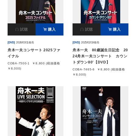
会社情報
試聴
購入
試聴
購入
サイトマップ
[DVD]
2026/03/11発売
[DVD]
2025/02/19発売
お問い合わせ
舟木一夫コンサート 2025ファ
舟木一夫 80歳誕生日記念 20
イナル
24舟木一夫コンサート カウン
トダウン80'【DVD】
COBA-7500-1
￥8,800 (税抜価格
閉じる
￥8,000)
COBA-7465-6
￥8,800 (税抜価格
￥8,000)