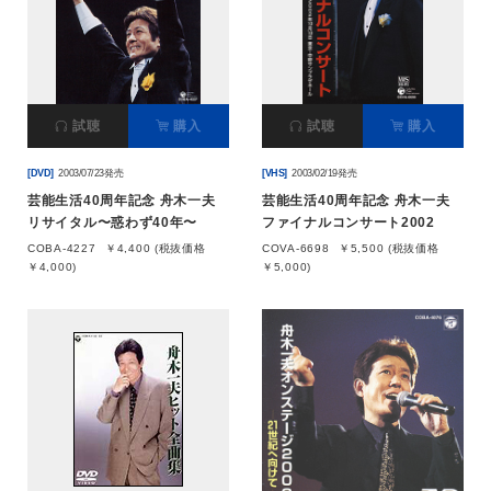
試聴
購入
試聴
購入
[DVD]
2003/07/23発売
[VHS]
2003/02/19発売
芸能生活40周年記念 舟木一夫
芸能生活40周年記念 舟木一夫
リサイタル〜惑わず40年〜
ファイナルコンサート2002
COBA-4227
￥4,400 (税抜価格
COVA-6698
￥5,500 (税抜価格
￥4,000)
￥5,000)