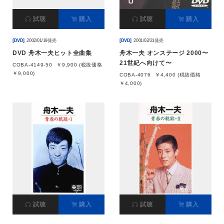
試聴
購入
試聴
購入
[DVD]
2002/01/19発売
[DVD]
2001/02/21発売
DVD 舟木一夫ヒット全曲集
舟木一夫 オンステージ 2000〜
21世紀へ向けて〜
COBA-4149-50
￥9,900 (税抜価格
￥9,000)
COBA-4076
￥4,400 (税抜価格
￥4,000)
試聴
購入
試聴
購入