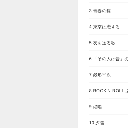
3.青春の鐘
4.東京は恋する
5.友を送る歌
6.「その人は昔」の
7.銭形平次
8.ROCK'N ROLL 
9.絶唱
10.夕笛