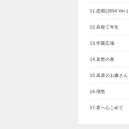
11.恋唄(2004 Ver.)
12.高校三年生
13.学園広場
14.哀愁の夜
15.高原のお嬢さん
16.湖愁
17.君へ心こめて