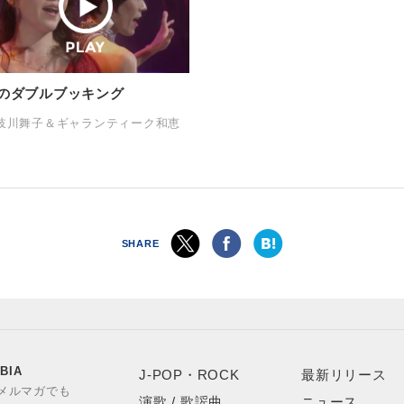
のダブルブッキング
岐川舞子＆ギャランティーク和恵
SHARE
BIA
J-POP・ROCK
最新リリース
やメルマガでも
演歌 / 歌謡曲
ニュース