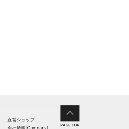
直営ショップ
会社情報[Company]