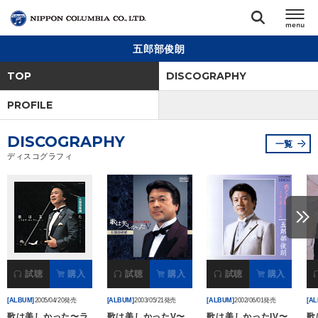
五郎部俊朗
TOP
TOP
DISCOGRAPHY
リリース
PROFILE
閉じる
DISCOGRAPHY
アーティスト
一覧
ディスコグラフィ
ジャンル
ランキング
オーディション
試聴
購入
試聴
購入
試聴
購入
[ALBUM]
2005/04/20発売
[ALBUM]
2003/05/21発売
[ALBUM]
2002/06/01発売
[A
直営ショップ
歌は美しかった〜ラ
歌は美しかったV〜
歌は美しかったIV〜
歌