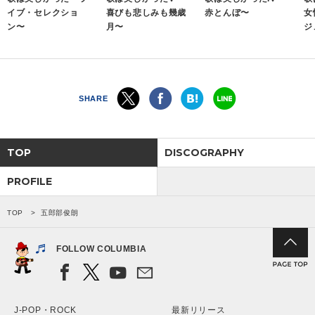
イブ・セレクショ
喜びも悲しみも幾歳
赤とんぼ〜
女
ン〜
月〜
ジ
会社情報
サイトマップ
SHARE
お問い合わせ
TOP
DISCOGRAPHY
閉じる
PROFILE
TOP
五郎部俊朗
FOLLOW COLUMBIA
J-POP・ROCK
最新リリース