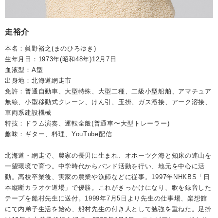
走裕介
本名：眞野裕之(まのひろゆき)
生年月日：1973年(昭和48年)12月7日
血液型：A型
出身地：北海道網走市
免許：普通自動車、大型特殊、大型二種、二級小型船舶、アマチュア
無線、小型移動式クレーン、けん引、玉掛、ガス溶接、アーク溶接、
車両系建設機械
特技：ドラム演奏、運転全般(普通車〜大型トレーラー)
趣味：ギター、料理、YouTube配信
北海道・網走で、農家の長男に生まれ、オホーツク海と知床の連山を
一望環境で育つ。中学時代からバンド活動を行い、地元を中心に活
動。高校卒業後、実家の農業や漁師などに従事。1997年NHKBS「日
本縦断カラオケ道場」で優勝。これがきっかけになり、歌を録音した
テープを船村先生に送付。1999年7月5日より先生の仕事場、楽想館
にて内弟子生活を始め、船村先生の付き人として勉強を重ねた。足掛