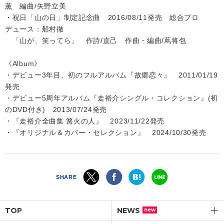
薫 編曲/矢野立美
・祝日「山の日」制定記念曲 2016/08/11発売 総合プロ
デュース：船村徹
「山が、笑ってら」 作詩/直己 作曲・編曲/蔦将包
《Album》
・デビュー3年目、初のフルアルバム『故郷恋々』 2011/01/19
発売
・デビュー5周年アルバム『走裕介シングル・コレクション』(初
のDVD付き) 2013/07/24発売
・『走裕介全曲集 篝火の人』 2023/11/22発売
・『オリジナル＆カバー・セレクション』 2024/10/30発売
SHARE
TOP
NEWS
new