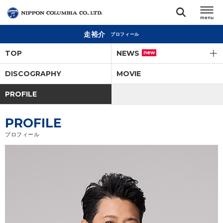
走裕介
プロフィール
TOP
TOP
NEWS
new
リリース
DISCOGRAPHY
MOVIE
閉じる
PROFILE
アーティスト
PROFILE
ジャンル
プロフィール
ランキング
オーディション
直営ショップ