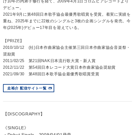
け10年の内弟子修行を経て、2009年4月1日コロムビアレコードより
デビュー。
2021年9月に第48回日本歌手協会最優秀歌唱賞を受賞。着実に実績を
重ね、2025年までに22枚のシングルと3枚の企画シングルを発売。今
年(2025年)デビュー17年目を迎えている。
【PRIZE】
2010/10/12 (社)日本作曲家協会主催第三回日本作曲家協会音楽祭・
奨励賞
2011/02/25 第21回NAK日本流行歌大賞・新人賞
2012/11/22 第54回日本レコード大賞日本作曲家協会奨励賞
2021/09/30 第48回日本歌手協会最優秀歌唱賞受賞
走裕介 配信サイト一覧
【DISCOGRAPHY】
《SINGLE》
・Debut Single 2009/04/01発売