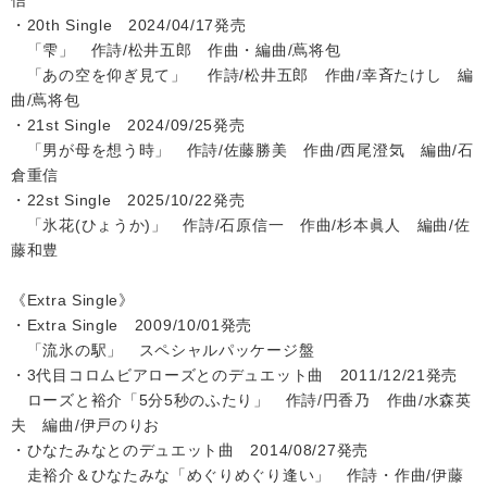
信
・20th Single 2024/04/17発売
「雫」 作詩/松井五郎 作曲・編曲/蔦将包
「あの空を仰ぎ見て」 作詩/松井五郎 作曲/幸斉たけし 編
曲/蔦将包
・21st Single 2024/09/25発売
「男が母を想う時」 作詩/佐藤勝美 作曲/西尾澄気 編曲/石
倉重信
・22st Single 2025/10/22発売
「氷花(ひょうか)」 作詩/石原信一 作曲/杉本眞人 編曲/佐
藤和豊
《Extra Single》
・Extra Single 2009/10/01発売
「流氷の駅」 スペシャルパッケージ盤
・3代目コロムビアローズとのデュエット曲 2011/12/21発売
ローズと裕介「5分5秒のふたり」 作詩/円香乃 作曲/水森英
夫 編曲/伊戸のりお
・ひなたみなとのデュエット曲 2014/08/27発売
走裕介＆ひなたみな「めぐりめぐり逢い」 作詩・作曲/伊藤