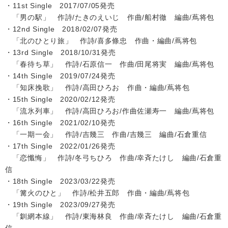
・11st Single 2017/07/05発売
「男の駅」 作詩/たきのえいじ 作曲/船村徹 編曲/蔦将包
・12nd Single 2018/02/07発売
「北のひとり旅」 作詩/喜多條忠 作曲・編曲/蔦将包
・13rd Single 2018/10/31発売
「春待ち草」 作詩/石原信一 作曲/田尾将実 編曲/蔦将包
・14th Single 2019/07/24発売
「知床挽歌」 作詩/高田ひろお 作曲・編曲/蔦将包
・15th Single 2020/02/12発売
「流氷列車」 作詩/高田ひろお/作曲佐瀬寿一 編曲/蔦将包
・16th Single 2021/02/10発売
「一期一会」 作詩/吉幾三 作曲/吉幾三 編曲/石倉重信
・17th Single 2022/01/26発売
「恋懺悔」 作詩/冬弓ちひろ 作曲/幸斉たけし 編曲/石倉重
信
・18th Single 2023/03/22発売
「篝火のひと」 作詩/松井五郎 作曲・編曲/蔦将包
・19th Single 2023/09/27発売
「釧網本線」 作詩/東海林良 作曲/幸斉たけし 編曲/石倉重