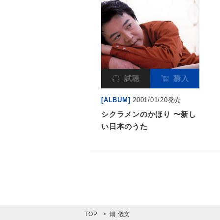
試聴
購入
[ALBUM]
2001/01/20発売
シクラメンのかほり 〜新し
い日本のうた
TOP
畑 儀文