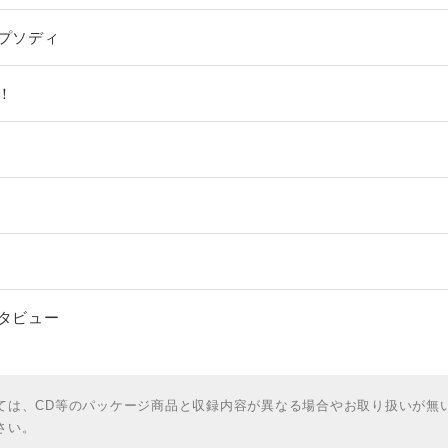
ラプソディ
！
ンタビュー
ては、CD等のパッケージ商品と収録内容が異なる場合やお取り扱いが無
さい。