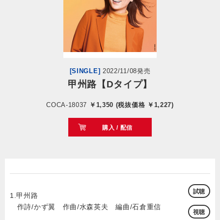
会社情報
サイトマップ
[SINGLE]
2022/11/08発売
お問い合わせ
甲州路【Dタイプ】
COCA-18037
￥1,350 (税抜価格 ￥1,227)
閉じる
購入 / 配信
試聴
1.甲州路
作詩/かず翼 作曲/水森英夫 編曲/石倉重信
視聴