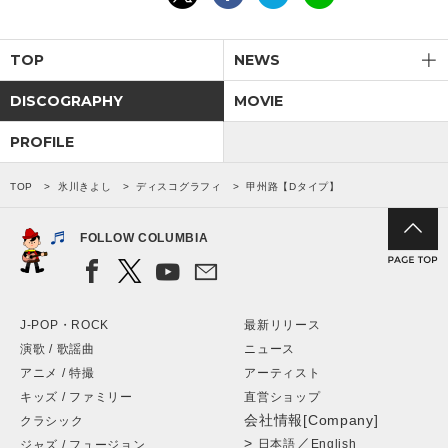
TOP
NEWS
DISCOGRAPHY
MOVIE
PROFILE
TOP
氷川きよし
ディスコグラフィ
甲州路【Dタイプ】
FOLLOW COLUMBIA
J-POP・ROCK
最新リリース
演歌 / 歌謡曲
ニュース
アニメ / 特撮
アーティスト
キッズ / ファミリー
直営ショップ
会社情報[Company]
クラシック
>
／
日本語
English
ジャズ / フュージョン