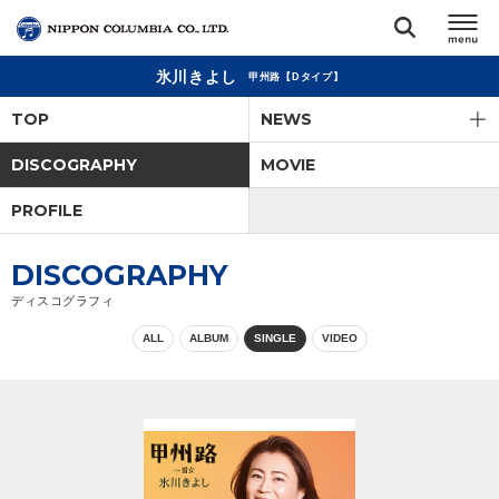
氷川きよし
甲州路【Dタイプ】
TOP
TOP
NEWS
リリース
DISCOGRAPHY
MOVIE
閉じる
PROFILE
アーティスト
DISCOGRAPHY
ジャンル
ディスコグラフィ
ALL
ALBUM
SINGLE
VIDEO
ランキング
オーディション
直営ショップ