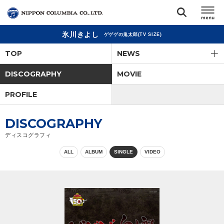
氷川きよし
ゲゲゲの鬼太郎(TV SIZE)
TOP
TOP
NEWS
リリース
DISCOGRAPHY
MOVIE
閉じる
PROFILE
アーティスト
DISCOGRAPHY
ジャンル
ディスコグラフィ
ALL
ALBUM
SINGLE
VIDEO
ランキング
オーディション
直営ショップ