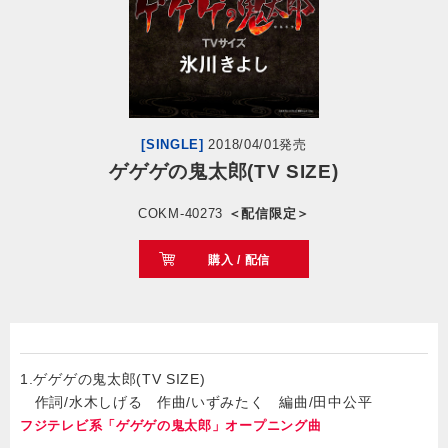
会社情報
サイトマップ
[SINGLE]
2018/04/01発売
お問い合わせ
ゲゲゲの鬼太郎(TV SIZE)
COKM-40273
＜配信限定＞
閉じる
購入 / 配信
1.ゲゲゲの鬼太郎(TV SIZE)
作詞/水木しげる 作曲/いずみたく 編曲/田中公平
フジテレビ系「ゲゲゲの鬼太郎」オープニング曲