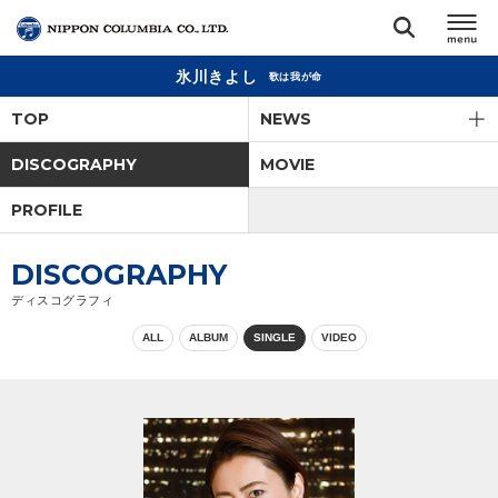
氷川きよし
歌は我が命
TOP
TOP
NEWS
リリース
DISCOGRAPHY
MOVIE
閉じる
PROFILE
アーティスト
DISCOGRAPHY
ジャンル
ディスコグラフィ
ALL
ALBUM
SINGLE
VIDEO
ランキング
オーディション
直営ショップ