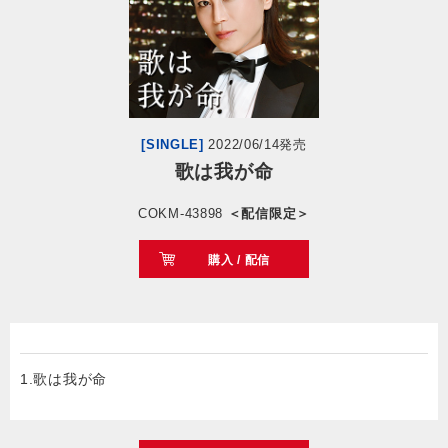
会社情報
サイトマップ
[SINGLE]
2022/06/14発売
お問い合わせ
歌は我が命
COKM-43898
＜配信限定＞
閉じる
購入 / 配信
1.歌は我が命