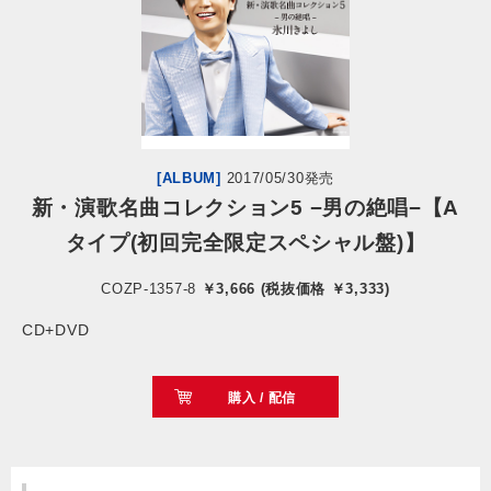
会社情報
サイトマップ
お問い合わせ
[ALBUM]
2017/05/30発売
新・演歌名曲コレクション5 −男の絶唱−【A
タイプ(初回完全限定スペシャル盤)】
閉じる
COZP-1357-8
￥3,666 (税抜価格 ￥3,333)
CD+DVD
購入 / 配信