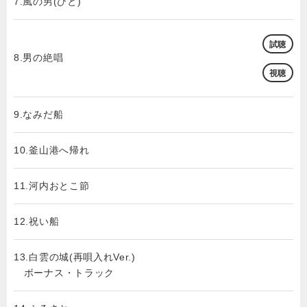
7.風の男(ひと)
試聴
8.男の絶唱
視聴
9.なみだ船
10.釜山港へ帰れ
11.河内おとこ節
12.祝い船
13.白雲の城(再唄入れVer.)
ボーナス・トラック