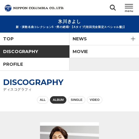
氷川きよし
TOP
新・演歌名曲コレクション5 −男の絶唱−【Aタイプ(初回完全限定スペシャル盤)】
TOP
NEWS
リリース
閉じる
DISCOGRAPHY
MOVIE
アーティスト
PROFILE
ジャンル
DISCOGRAPHY
ディスコグラフィ
ランキング
ALL
ALBUM
SINGLE
VIDEO
オーディション
直営ショップ