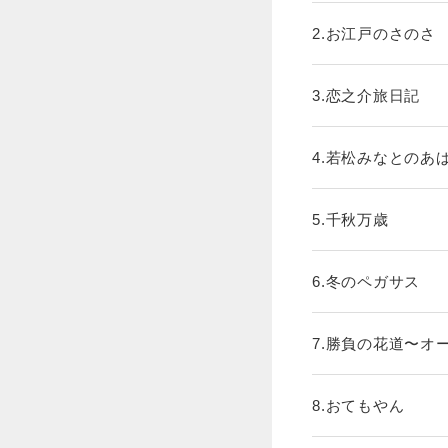
2.お江戸のさのさ
3.恋之介旅日記
4.若松みなとのあ
5.千秋万歳
6.冬のペガサス
7.勝負の花道〜オ
8.おてもやん