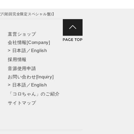
プ(初回完全限定スペシャル盤)】
直営ショップ
会社情報[Company]
>
日本語
／
English
採用情報
音源使用申請
お問い合わせ[Inquiry]
>
日本語
／
English
「コロちゃん」のご紹介
サイトマップ