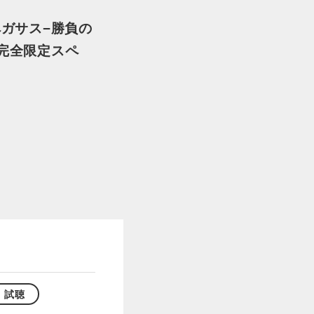
ペガサス−勝負の
完全限定スペ
試聴