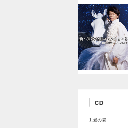
CD
1.愛の翼