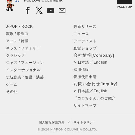
FOLLOW COLUMBIA
J-POP・ROCK
最新リリース
演歌 / 歌謡曲
ニュース
アニメ / 特撮
アーティスト
キッズ / ファミリー
直営ショップ
会社情報[Company]
クラシック
>
／
日本語
English
ジャズ / フュージョン
採用情報
インターナショナル
音源使用申請
伝統音楽 / 落語・演芸
お問い合わせ[Inquiry]
ゲーム
>
／
日本語
English
その他
「コロちゃん」のご紹介
サイトマップ
個人情報保護方針
サイトポリシー
© 2026 NIPPON COLUMBIA CO.,LTD.