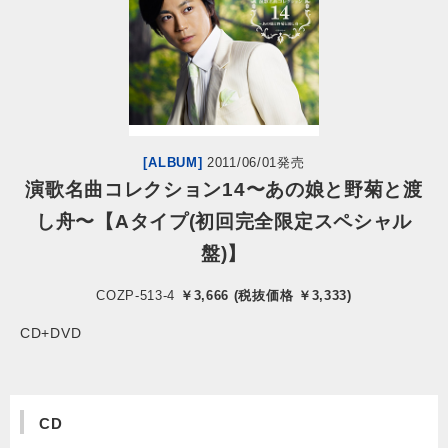
会社情報
サイトマップ
お問い合わせ
[ALBUM]
2011/06/01発売
演歌名曲コレクション14〜あの娘と野菊と渡
し舟〜【Aタイプ(初回完全限定スペシャル
閉じる
盤)】
COZP-513-4
￥3,666 (税抜価格 ￥3,333)
CD+DVD
CD