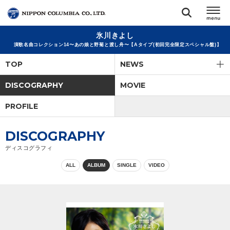
氷川きよし
TOP
演歌名曲コレクション14〜あの娘と野菊と渡し舟〜【Aタイプ(初回完全限定スペシャル盤)】
TOP
NEWS
リリース
閉じる
DISCOGRAPHY
MOVIE
アーティスト
PROFILE
ジャンル
DISCOGRAPHY
ディスコグラフィ
ランキング
ALL
ALBUM
SINGLE
VIDEO
オーディション
直営ショップ