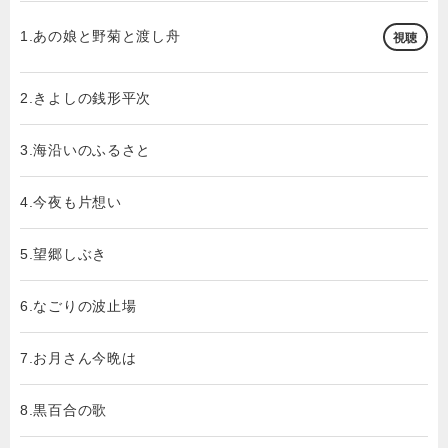
1.あの娘と野菊と渡し舟
視聴
2.きよしの銭形平次
3.海沿いのふるさと
4.今夜も片想い
5.望郷しぶき
6.なごりの波止場
7.お月さん今晩は
8.黒百合の歌