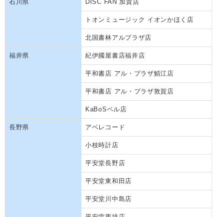
石川県
DISC FAN 加賀店
トオンミュージック イオンかほく店
北国書林アルプラザ店
福井県
紀伊國屋書店福井店
平和書店 アル・プラザ鯖江店
平和書店 アル・プラザ敦賀店
KaBoSベル店
長野県
アベレコード
小枝時計店
平安堂長野店
平安堂東和田店
平安堂川中島店
平安堂更埴店