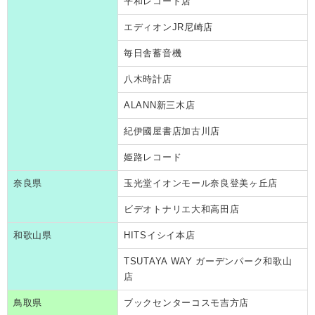
平和レコード店
エディオンJR尼崎店
毎日舎蓄音機
八木時計店
ALANN新三木店
紀伊國屋書店加古川店
姫路レコード
奈良県
玉光堂イオンモール奈良登美ヶ丘店
ビデオトナリエ大和高田店
和歌山県
HITSイシイ本店
TSUTAYA WAY ガーデンパーク和歌山
店
鳥取県
ブックセンターコスモ吉方店