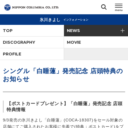
氷川きよし
インフォメーション
TOP
TOP
NEWS
リリース
DISCOGRAPHY
MOVIE
閉じる
PROFILE
アーティスト
シングル「白睡蓮」発売記念 店頭特典の
ジャンル
お知らせ
ランキング
【ポストカードプレゼント】「白睡蓮」発売記念 店頭
オーディション
特典情報
9/3発売の氷川きよし「白睡蓮」(COCA-18307)をセール対象の
直営ショップ
店舗にてご購入されたお客様に先着で(特典：ポストカード)をプ