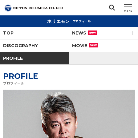
ホリエモン
プロフィール
TOP
TOP
NEWS
new
リリース
DISCOGRAPHY
MOVIE
new
閉じる
PROFILE
アーティスト
PROFILE
ジャンル
プロフィール
ランキング
オーディション
直営ショップ