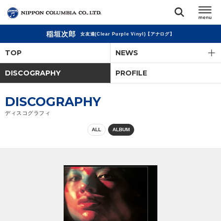
稲垣次郎
女友達(Clear Purple Vinyl)【アナログ】
TOP
TOP
NEWS
リリース
DISCOGRAPHY
PROFILE
閉じる
アーティスト
DISCOGRAPHY
ディスコグラフィ
ジャンル
ALL
ALBUM
ランキング
オーディション
直営ショップ