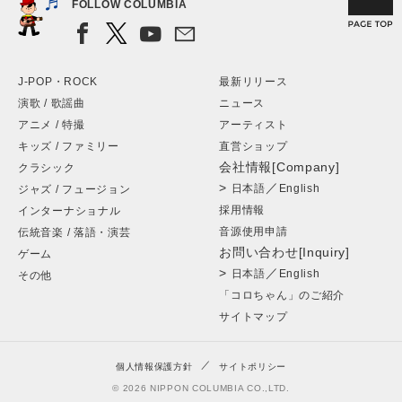
FOLLOW COLUMBIA
J-POP・ROCK
最新リリース
演歌 / 歌謡曲
ニュース
アニメ / 特撮
アーティスト
キッズ / ファミリー
直営ショップ
会社情報[Company]
クラシック
>
／
日本語
English
ジャズ / フュージョン
採用情報
インターナショナル
音源使用申請
伝統音楽 / 落語・演芸
お問い合わせ[Inquiry]
ゲーム
>
／
日本語
English
その他
「コロちゃん」のご紹介
サイトマップ
個人情報保護方針
サイトポリシー
© 2026 NIPPON COLUMBIA CO.,LTD.