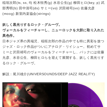
稲垣次郎(ts, ss, fl) 松木恒秀(g) 水谷公生(g) 柳田ヒロ(key, p) 武
部秀明(b) 田中清司(ds) サミー(vo) 沢田靖司(vo) 佐藤允彦
(moog) 新室内楽協会(strings)
妖しく黒光りするロック・グルーヴ。
ヴォーカルをフィーチャーし、ニューロックを大胆に取り入れた
異色作。
日本ジャズ界の異端児、稲垣次郎の作品の中でも特に異彩を放つ
ジャズ・ロック作品がついにアナログ・リイシュー。初めてサ
ミーと沢田靖司のヴォーカルをフィーチャーし、バックには佐藤
允彦、水谷公生、柳田ヒロらを迎えて展開する、妖しく黒光りす
るロック・グルーヴ。
解説：尾川雄介(UNIVERSOUNDS/DEEP JAZZ REALITY)