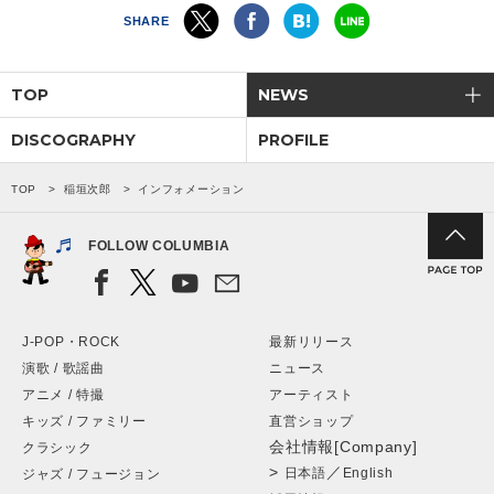
SHARE
会社情報
TOP
NEWS
サイトマップ
DISCOGRAPHY
PROFILE
お問い合わせ
TOP
稲垣次郎
インフォメーション
閉じる
FOLLOW COLUMBIA
J-POP・ROCK
最新リリース
演歌 / 歌謡曲
ニュース
アニメ / 特撮
アーティスト
キッズ / ファミリー
直営ショップ
会社情報[Company]
クラシック
>
／
日本語
English
ジャズ / フュージョン