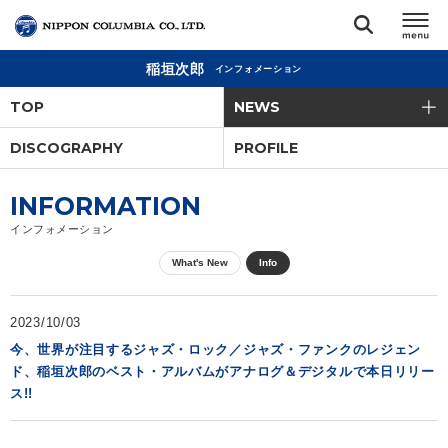
稲垣次郎
インフォメーション
TOP
TOP
NEWS
リリース
DISCOGRAPHY
PROFILE
閉じる
アーティスト
INFORMATION
インフォメーション
ジャンル
What's New
Info
ランキング
2023/10/03
今、世界が注目するジャズ・ロック／ジャズ・ファンクのレジェン
ド、稲垣次郎のベスト・アルバムがアナログ＆デジタルで本日リリー
オーディション
ス!!
直営ショップ