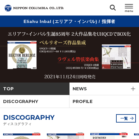
Eliahu Inbal (エリアフ・インバル) / 指揮者
TOP
リリース
閉じる
アーティスト
ジャンル
TOP
NEWS
ランキング
DISCOGRAPHY
PROFILE
オーディション
DISCOGRAPHY
一覧
ディスコグラフィ
直営ショップ