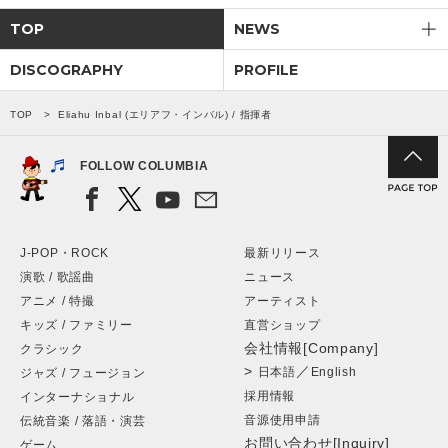
TOP
NEWS
DISCOGRAPHY
PROFILE
TOP
Eliahu Inbal (エリアフ・インバル) / 指揮者
FOLLOW COLUMBIA
J-POP・ROCK
最新リリース
演歌 / 歌謡曲
ニュース
アニメ / 特撮
アーティスト
キッズ / ファミリー
直営ショップ
会社情報[Company]
クラシック
>
／
日本語
English
ジャズ / フュージョン
採用情報
インターナショナル
音源使用申請
伝統音楽 / 落語・演芸
お問い合わせ[Inquiry]
ゲーム