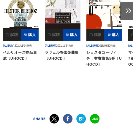
会社情報
サイトマップ
試聴
購入
試聴
購入
試聴
購入
[ALBUM]
2021/11/24発売
[ALBUM]
2021/11/24発売
[ALBUM]
2018/08/22発売
[A
お問い合わせ
ベルリオーズ作品集
ラヴェル管弦楽曲集
ショスタコーヴィ
マ
成〔UHQCD〕
〔UHQCD〕
チ：交響曲第5番〔U
7
HQCD〕
Q
閉じる
SHARE