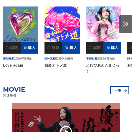
試聴
購入
試聴
購入
試聴
購入
[SINGLE]
2026/07/29発売
[SINGLE]
2026/04/01発売
[SINGLE]
2026/01/28発売
[SI
Love again
宿命オトメ道
とれびあん☆まじっ
お
く
MOVIE
一覧
関連映像