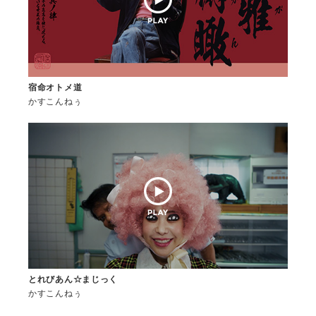
宿命オトメ道
かすこんねぅ
とれびあん☆まじっく
かすこんねぅ