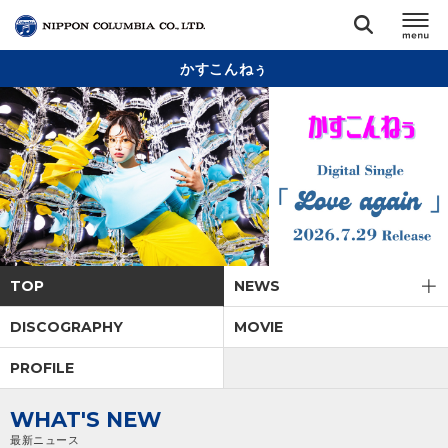
かすこんねぅ
TOP
リリース
閉じる
アーティスト
ジャンル
TOP
NEWS
ランキング
DISCOGRAPHY
MOVIE
PROFILE
オーディション
WHAT'S NEW
直営ショップ
最新ニュース