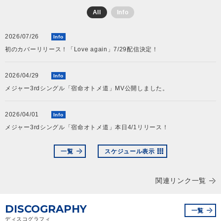
All
Info
会社情報
2026/07/26
Info
初のカバーリリース！「Love again」7/29配信決定！
サイトマップ
2026/04/29
Info
お問い合わせ
メジャー3rdシングル「宿命オトメ道」MV公開しました。
閉じる
2026/04/01
Info
メジャー3rdシングル「宿命オトメ道」本日4/1リリース！
一覧
スケジュール表示
関連リンク一覧
DISCOGRAPHY
一覧
ディスコグラフィ