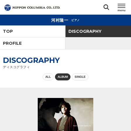
河村隆一
ピアノ
TOP
TOP
DISCOGRAPHY
リリース
PROFILE
閉じる
アーティスト
DISCOGRAPHY
ディスコグラフィ
ジャンル
ALL
ALBUM
SINGLE
ランキング
オーディション
直営ショップ