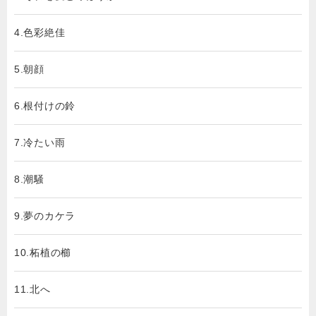
4.色彩絶佳
5.朝顔
6.根付けの鈴
7.冷たい雨
8.潮騒
9.夢のカケラ
10.柘植の櫛
11.北へ