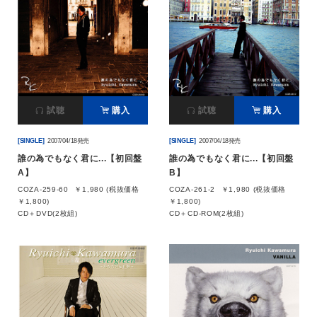
試聴
購入
試聴
購入
[SINGLE]
2007/04/18発売
[SINGLE]
2007/04/18発売
誰の為でもなく君に...【初回盤
誰の為でもなく君に...【初回盤
A】
B】
COZA-259-60
￥1,980 (税抜価格
COZA-261-2
￥1,980 (税抜価格
￥1,800)
￥1,800)
CD＋DVD(2枚組)
CD＋CD-ROM(2枚組)