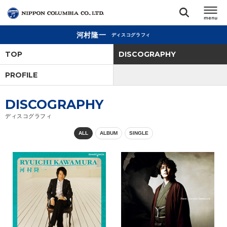
河村隆一
ディスコグラフィ
TOP
TOP
DISCOGRAPHY
リリース
PROFILE
閉じる
アーティスト
DISCOGRAPHY
ディスコグラフィ
ジャンル
ALL
ALBUM
SINGLE
ランキング
オーディション
直営ショップ