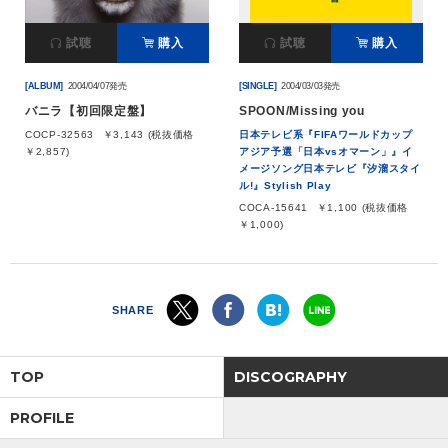
試聴
購入
試聴
購入
[ALBUM]
2004/04/07発売
[SINGLE]
2004/03/03発売
バニラ【初回限定盤】
SPOON/Missing you
COCP-32563
￥3,143 (税抜価格
日本テレビ系『FIFAワールドカップ
￥2,857)
アジア予選「日本vsオマーン」』イ
メージソング日本テレビ『汐溜スタイ
ル!』Stylish Play
COCA-15641
￥1,100 (税抜価格
￥1,000)
SHARE
TOP
DISCOGRAPHY
PROFILE