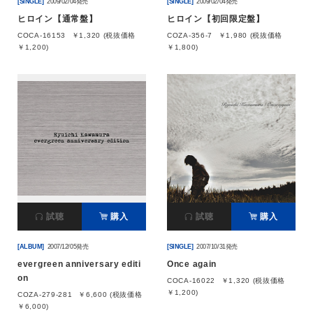
[SINGLE]
2009/02/04発売
[SINGLE]
2009/02/04発売
ヒロイン【通常盤】
ヒロイン【初回限定盤】
COCA-16153
￥1,320 (税抜価格
COZA-356-7
￥1,980 (税抜価格
￥1,200)
￥1,800)
試聴
購入
試聴
購入
[ALBUM]
2007/12/05発売
[SINGLE]
2007/10/31発売
evergreen anniversary editi
Once again
on
COCA-16022
￥1,320 (税抜価格
￥1,200)
COZA-279-281
￥6,600 (税抜価格
￥6,000)