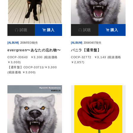
試聴
購入
試聴
購入
[ALBUM]
2006/05/24発売
[ALBUM]
2004/04/07発売
evergreen〜あなたの忘れ物〜
バニラ【通常盤】
COCP-33643
￥3,300 (税抜価格
COCP-32772
￥3,143 (税抜価格
￥3,000)
￥2,857)
【通常盤】COCP-33711/￥3,300
(税抜価格 ￥3,000)