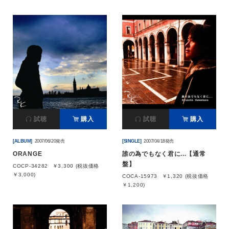
試聴
購入
試聴
購入
[ALBUM]
2007/06/20発売
[SINGLE]
2007/04/18発売
ORANGE
誰の為でもなく君に...【通常
盤】
COCP-34282
￥3,300 (税抜価格
￥3,000)
COCA-15973
￥1,320 (税抜価格
￥1,200)