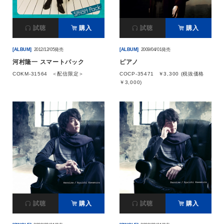
会社情報
試聴
購入
試聴
購入
[ALBUM]
2012/12/05発売
[ALBUM]
2009/04/01発売
サイトマップ
河村隆一 スマートパック
ピアノ
COKM-31564
＜配信限定＞
COCP-35471
￥3,300 (税抜価格
お問い合わせ
￥3,000)
閉じる
試聴
購入
試聴
購入