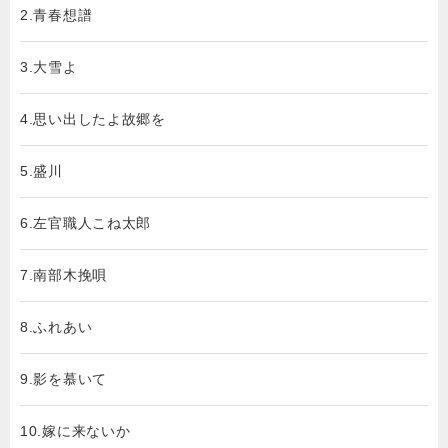
2.青春想譜
3.大雪よ
4.思い出したよ故郷を
5.盛川
6.左官職人こね太郎
7.南部木挽唄
8.ふれあい
9.影を慕いて
10.嫁に来ないか