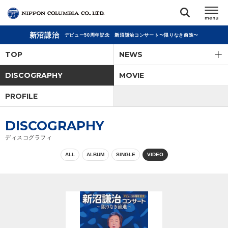
新沼謙治
デビュー50周年記念 新沼謙治コンサート〜限りなき前進〜
TOP
TOP
NEWS
リリース
DISCOGRAPHY
MOVIE
閉じる
PROFILE
アーティスト
DISCOGRAPHY
ジャンル
ディスコグラフィ
ALL
ALBUM
SINGLE
VIDEO
ランキング
オーディション
直営ショップ