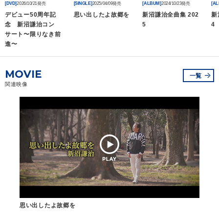
[DVD]
2026/10/21発売
[SINGLE]
2025/04/09発売
[ALBUM]
2024/10/23発売
[A
デビュー50周年記
思い出したよ故郷を
新沼謙治全曲集 202
新
念 新沼謙治コン
5
4
サート〜限りなき前
進〜
MOVIE
一覧
関連映像
思い出したよ故郷を