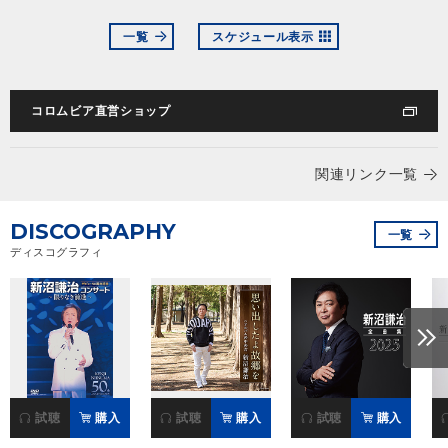
一覧
スケジュール表示
コロムビア直営ショップ
関連リンク一覧
DISCOGRAPHY
一覧
ディスコグラフィ
試聴
購入
試聴
購入
試聴
購入