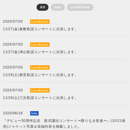
All
Info
Live/Event
会社情報
2026/07/03
Live/Event
11/27(金)倉敷歌謡コンサートに出演します。
サイトマップ
2026/07/03
Live/Event
お問い合わせ
11/27(金)津山歌謡コンサートに出演します。
閉じる
2026/07/03
Live/Event
11/28(土)新見歌謡コンサートに出演します。
2026/07/03
Live/Event
11/28(土)三次歌謡コンサートに出演します。
2026/06/18
Info
『デビュー50周年記念 新沼謙治コンサート〜限りなき前進〜』(10/21発
売)ジャケット写真＆収録内容を掲載しました。