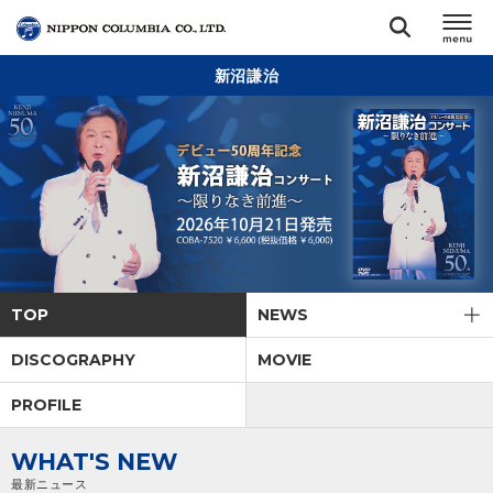
新沼謙治
TOP
リリース
閉じる
アーティスト
ジャンル
TOP
NEWS
ランキング
DISCOGRAPHY
MOVIE
PROFILE
オーディション
WHAT'S NEW
直営ショップ
最新ニュース