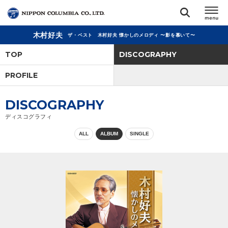
木村好夫
ザ・ベスト 木村好夫 懐かしのメロディ 〜影を慕いて〜
TOP
TOP
DISCOGRAPHY
リリース
PROFILE
閉じる
アーティスト
DISCOGRAPHY
ディスコグラフィ
ジャンル
ALL
ALBUM
SINGLE
ランキング
オーディション
直営ショップ