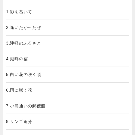
1.影を慕いて
2.逢いたかったぜ
3.津軽のふるさと
4.湖畔の宿
5.白い花の咲く頃
6.雨に咲く花
7.小島通いの郵便船
8.リンゴ追分