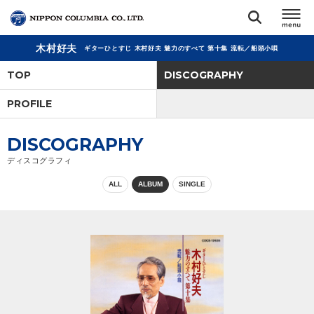
木村好夫
ギターひとすじ 木村好夫 魅力のすべて 第十集 流転／船頭小唄
TOP
TOP
DISCOGRAPHY
リリース
PROFILE
閉じる
アーティスト
DISCOGRAPHY
ディスコグラフィ
ジャンル
ALL
ALBUM
SINGLE
ランキング
オーディション
直営ショップ