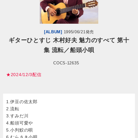
会社情報
サイトマップ
[ALBUM]
1995/06/21発売
ギターひとすじ 木村好夫 魅力のすべて 第十
集 流転／船頭小唄
お問い合わせ
COCS-12635
閉じる
★2024/12/3配信
1.伊豆の佐太郎
2.流転
3.すみだ川
4.船頭可愛や
5.小判鮫の唄
6.むらさき小唄