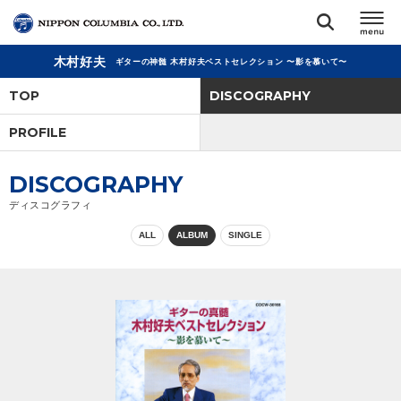
木村好夫
ギターの神髄 木村好夫ベストセレクション 〜影を慕いて〜
TOP
TOP
DISCOGRAPHY
リリース
PROFILE
閉じる
アーティスト
DISCOGRAPHY
ディスコグラフィ
ジャンル
ALL
ALBUM
SINGLE
ランキング
オーディション
直営ショップ