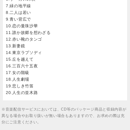
7.緑の地平線
8.二人は若い
9.青い背広で
10.恋の曼珠沙華
11.誰か故郷を想わざる
12.赤い靴のタンゴ
13.新妻鏡
14.東京ラプソディ
15.丘を越えて
16.三百六十五夜
17.女の階級
18.人生劇場
19.悲しき竹笛
20.人生の並木路
※音楽配信サービスにおいては、CD等のパッケージ商品と収録内容が
異なる場合やお取り扱いが無い場合もありますので、お求めの際は充
分にご注意ください。