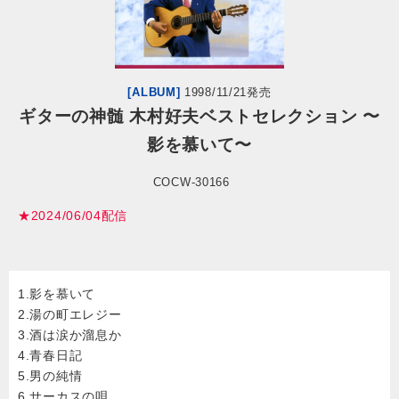
会社情報
サイトマップ
[ALBUM]
1998/11/21発売
ギターの神髄 木村好夫ベストセレクション 〜
影を慕いて〜
お問い合わせ
COCW-30166
閉じる
★2024/06/04配信
1.影を慕いて
2.湯の町エレジー
3.酒は涙か溜息か
4.青春日記
5.男の純情
6.サーカスの唄