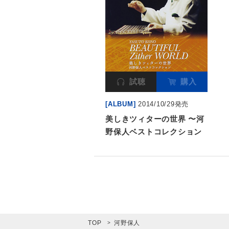
試聴
購入
[ALBUM]
2014/10/29発売
美しきツィターの世界 〜河
野保人ベストコレクション
TOP
河野保人