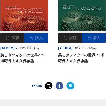
試聴
購入
試聴
購入
[ALBUM]
2013/10/30発売
[ALBUM]
2012/10/31発売
美しきツィターの世界2 〜
美しきツィターの世界 〜河
河野保人永久保存盤
野保人永久保存盤
SHARE