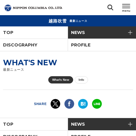
越路吹雪
最新ニュース
TOP
TOP
NEWS
リリース
DISCOGRAPHY
PROFILE
閉じる
アーティスト
WHAT'S NEW
最新ニュース
ジャンル
What's New
Info
ランキング
SHARE
オーディション
TOP
NEWS
直営ショップ