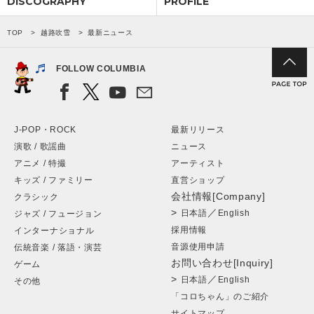
DISCOGRAPHY
PROFILE
会社情報
TOP
越路吹雪
最新ニュース
FOLLOW COLUMBIA
サイトマップ
お問い合わせ
J-POP・ROCK
最新リリース
演歌 / 歌謡曲
ニュース
閉じる
アニメ / 特撮
アーティスト
キッズ / ファミリー
直営ショップ
会社情報[Company]
クラシック
>
／
日本語
English
ジャズ / フュージョン
採用情報
インターナショナル
音源使用申請
伝統音楽 / 落語・演芸
お問い合わせ[Inquiry]
ゲーム
>
／
日本語
English
その他
「コロちゃん」のご紹介
サイトマップ