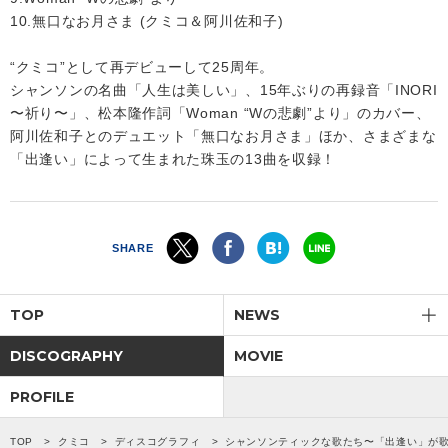
10.無口なお月さま (クミコ＆阿川佐和子)
“クミコ”として再デビューして25周年。
シャンソンの名曲「人生は美しい」、15年ぶりの再録音「INORI
〜祈り〜」、松本隆作詞「Woman “Wの悲劇”より」のカバー、
阿川佐和子とのデュエット「無口なお月さま」ほか、さまざまな
「出逢い」によって生まれた珠玉の13曲を収録！
SHARE
TOP
NEWS
DISCOGRAPHY
MOVIE
PROFILE
TOP
クミコ
ディスコグラフィ
シャンソンティックな歌たち〜「出逢い」が