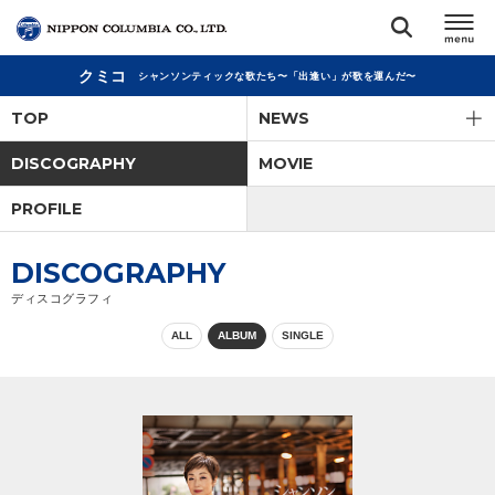
クミコ
シャンソンティックな歌たち〜「出逢い」が歌を運んだ〜
TOP
TOP
NEWS
リリース
DISCOGRAPHY
MOVIE
閉じる
PROFILE
アーティスト
DISCOGRAPHY
ジャンル
ディスコグラフィ
ALL
ALBUM
SINGLE
ランキング
オーディション
直営ショップ