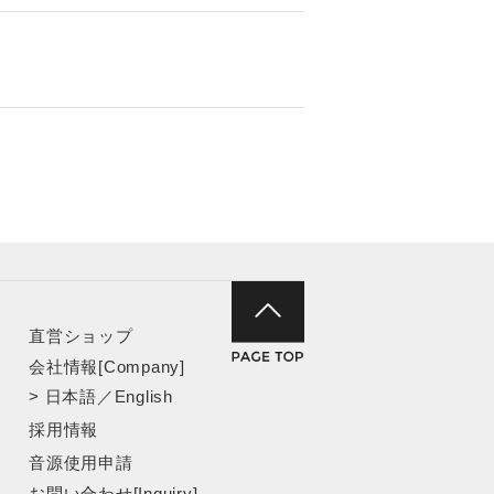
直営ショップ
会社情報[Company]
>
日本語
／
English
採用情報
音源使用申請
お問い合わせ[Inquiry]