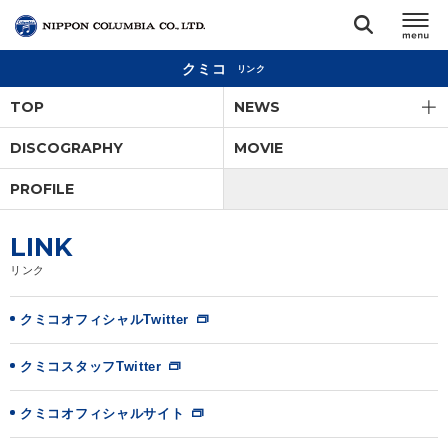
クミコ
リンク
TOP
TOP
NEWS
リリース
DISCOGRAPHY
MOVIE
閉じる
PROFILE
アーティスト
LINK
ジャンル
リンク
ランキング
クミコオフィシャルTwitter
クミコスタッフTwitter
オーディション
クミコオフィシャルサイト
直営ショップ