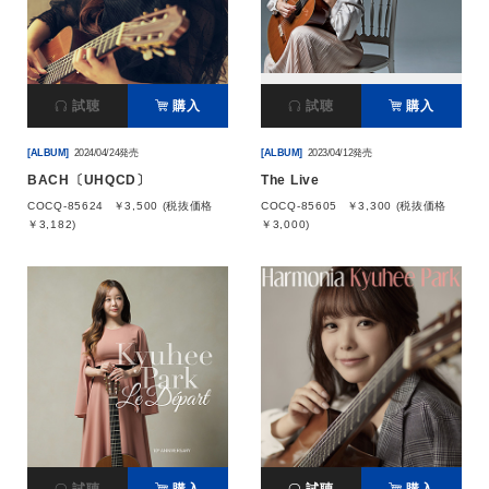
会社情報
試聴
購入
試聴
購入
サイトマップ
[ALBUM]
2024/04/24発売
[ALBUM]
2023/04/12発売
お問い合わせ
BACH〔UHQCD〕
The Live
COCQ-85624
￥3,500 (税抜価格
COCQ-85605
￥3,300 (税抜価格
￥3,182)
￥3,000)
閉じる