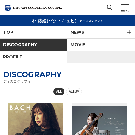
朴 葵姫(パク・キュヒ)
ディスコグラフィ
TOP
TOP
NEWS
リリース
DISCOGRAPHY
MOVIE
閉じる
PROFILE
アーティスト
DISCOGRAPHY
ジャンル
ディスコグラフィ
ALL
ALBUM
ランキング
オーディション
直営ショップ