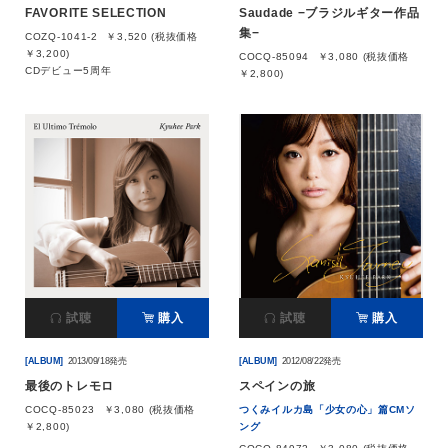
FAVORITE SELECTION
Saudade −ブラジルギター作品
集−
COZQ-1041-2
￥3,520 (税抜価格
￥3,200)
COCQ-85094
￥3,080 (税抜価格
CDデビュー5周年
￥2,800)
試聴
購入
試聴
購入
[ALBUM]
2013/09/18発売
[ALBUM]
2012/08/22発売
最後のトレモロ
スペインの旅
COCQ-85023
￥3,080 (税抜価格
つくみイルカ島「少女の心」篇CMソ
￥2,800)
ング