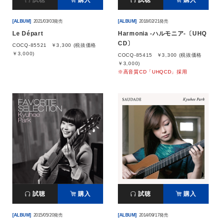
試聴
購入
試聴
購入
[ALBUM]
2021/03/03発売
[ALBUM]
2018/02/21発売
Le Départ
Harmonia -ハルモニア-〔UHQ
CD〕
COCQ-85521
￥3,300 (税抜価格
￥3,000)
COCQ-85415
￥3,300 (税抜価格
￥3,000)
※高音質CD「UHQCD」採用
試聴
購入
試聴
購入
[ALBUM]
2015/05/20発売
[ALBUM]
2014/09/17発売