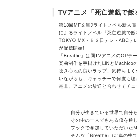
TVアニメ「死亡遊戯で飯を食
第18回MF文庫Jライトノベル新人
によるライトノベル『死亡遊戯で飯
TOKYO MX・ＢＳ日テレ・ABC
が配信開始!!
「Breathe」は同TVアニメのOP
楽曲制作を手掛けたLINとMachic
聴き心地の良いラップ、気持ちよく
いながらも、キャッチーで何度も聴
是非、アニメの放送と合わせてチェ
自分が生きている世界で自分
その中の一人でもある僕を通し
フックで参加していただいたM
そんな「Breathe」は“車