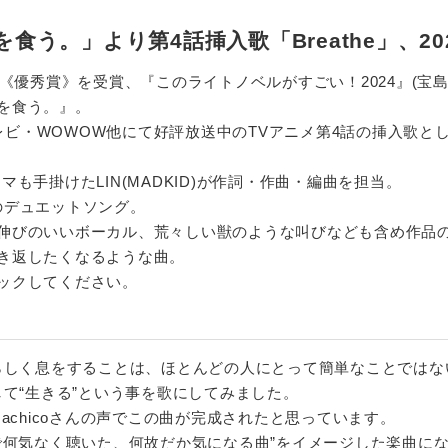
う。」より第4話挿入歌「Breathe」、2026
賞《優秀賞》を受賞、『このライトノベルがすごい！2024』(宝
を食う。』。
テレビ・WOWOW他にて好評放送中のTVアニメ第4話の挿入歌として
テーマも手掛けたLIN(MADKID)が作詞・作曲・編曲を担当。
oのデュエットソング。
伸びのいいボーカル、荒々しい獣のような叫びなども含め作品
き返したくなるような曲。
ックしてください。
らしく息をすることは、ほとんどの人にとって簡単なことではな
て“生きる”という事を歌にしてみました。
achicoさんの声でこの曲が完成されたと思っています。
の中で何気なく聴いた、何故だか気になる曲”をイメージした楽曲に